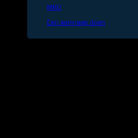
MBO
Een aanvraag doen