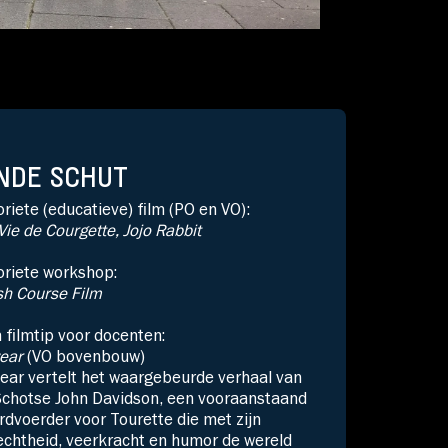
NDE SCHUT
riete (educatieve) film
(PO en VO)
:
Vie
de Courgette
, Jo
j
o
Rabbit
oriete workshop:
sh Course Film
n
filmtip
voor docenten:
wear
(VO
bovenbouw)
wear vertelt het waargebeurde verhaal van
Schotse John Davidson, een vooraanstaand
dvoerder voor Tourette die met zijn
echtheid, veerkracht en humor de wereld