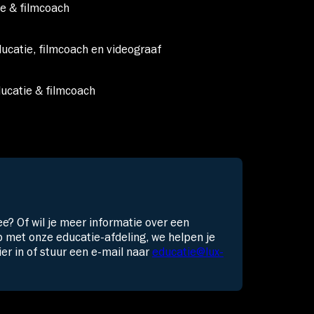
e & filmcoach
catie, filmcoach en videograaf
catie & filmcoach
ee? Of wil je meer informatie over een
met onze educatie-afdeling, we helpen je
ier
in of s
tuur een e-mail naar
educatie@lux-