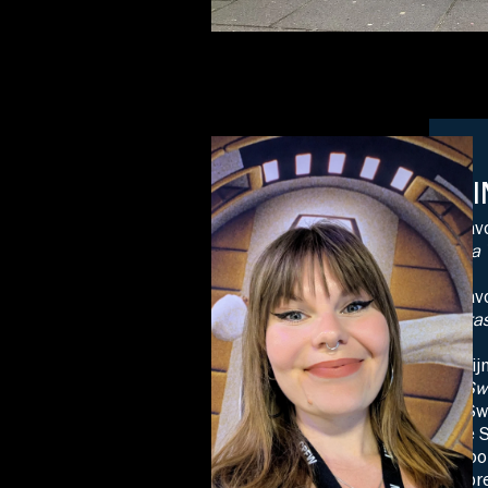
LI
Favo
Ma
Fav
Cra
Mij
I S
I S
de 
woor
opr