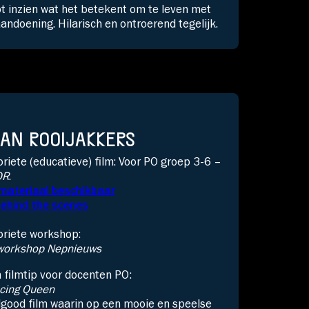
t inzien wat het betekent om te leven met
andoening. Hilarisch en ontroerend tegelijk.
AN ROOIJAKKERS
riete (educatieve) film:
Voor
PO
groep 3-6 –
OR
.
materiaal beschikbaar
behind
the
scenes
oriete workshop:
workshop Nepnieuws
n
filmtip
voor docenten
PO:
cing Queen
lgood
film waarin op een mooie en speelse