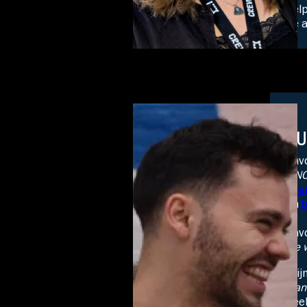
help
de a
JU
Favo
KN
Les
en
Fav
De 
Mij
Dan
Fee