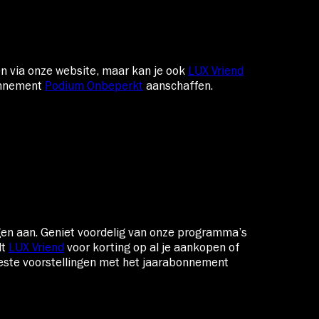
n via onze website, maar kan je ook
LUX Vriend
onnement
Podium Onbeperkt
aanschaffen.
gen aan.
Geniet voordelig van onze programma’s
dt
LUX Vriend
voor korting op al je aankopen of
este voorstellingen met het
jaarabonnement