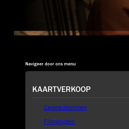
Account
Navigeer door ons menu
Volg ons op:
KAARTVERKOOP
Cadeaubonnen
Filmprijzen