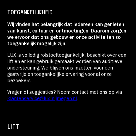
Educatie
TOEGANKELIJKHEID
Wij vinden het belangrijk dat iedereen kan genieten
Over Stichting LUX
van
kunst, cultuur en ontmoetingen
. Daarom zorgen
we ervoor dat ons gebouw en onze activiteiten zo
toegankelijk mogelijk zijn.
Nieuws
LUX is volledig rolstoeltoegankelijk, beschikt over een
lift en
er kan gebruik gemaakt worden van
auditieve
ondersteuning
.
We blijven ons inzetten voor een
gastvrije en toegankelijke ervaring voor al onze
bezoekers.
Account
Vragen of suggesties? Neem contact met ons op via
klantenservice@lux-nijmegen.nl
.
Volg ons op:
LIFT