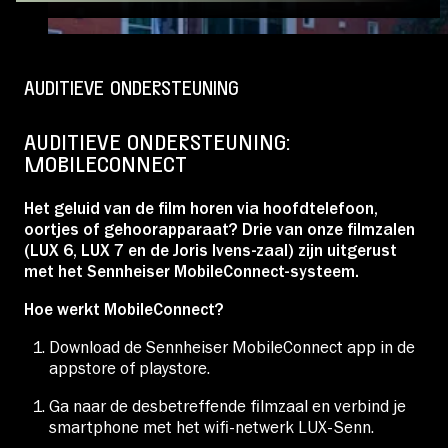
Educatie
Over Stichting LUX
AUDITIEVE ONDERSTEUNING
AUDITIEVE ONDERSTEUNING:
Nieuws
MOBILECONNECT
Het geluid van de film horen via hoofdtelefoon,
oortjes of gehoorapparaat? Drie van onze filmzalen
(LUX 6, LUX 7 en de Joris Ivens-zaal) zijn uitgerust
Account
met het Sennheiser MobileConnect-systeem.
Hoe werkt MobileConnect?
Volg ons op:
Download de Sennheiser MobileConnect app in de
appstore of playstore.
Ga naar de desbetreffende filmzaal en verbind je
smartphone met het wifi-netwerk LUX-Senn.