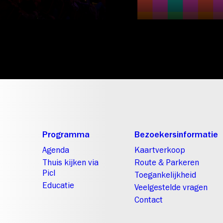
Programma
Bezoekersinformatie
Agenda
Kaartverkoop
Thuis kijken via
Route & Parkeren
Picl
Toegankelijkheid
Educatie
Veelgestelde vragen
Contact