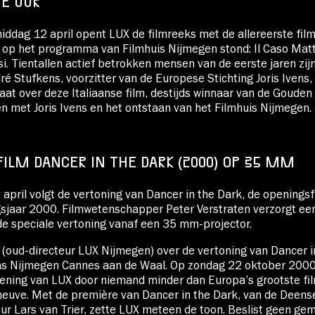
TE UUR
ddag 12 april opent LUX de filmreeks met de allereerste film
op het programma van Filmhuis Nijmegen stond: Il Caso Matt
i. Tientallen actief betrokken mensen van de eerste jaren zijn
ré Stufkens, voorzitter van de Europese Stichting Joris Ivens,
gaat over deze Italiaanse film, destijds winnaar van de Gouden
n met Joris Ivens en het ontstaan van het Filmhuis Nijmegen. 
ILM DANCER IN THE DARK (2000) OP 35 MM
april volgt de vertoning van Dancer in the Dark, de openingsf
gsjaar 2000. Filmwetenschapper Peter Verstraten verzorgt een 
de speciale vertoning vanaf een 35 mm-projector.
 (oud-directeur LUX Nijmegen) over de vertoning van Dancer i
as Nijmegen Cannes aan de Waal. Op zondag 22 oktober 200
pening van LUX door niemand minder dan Europa’s grootste fi
euve. Met de première van Dancer in the Dark, van de Deens
ur Lars van Trier, zette LUX meteen de toon. Beslist geen ge