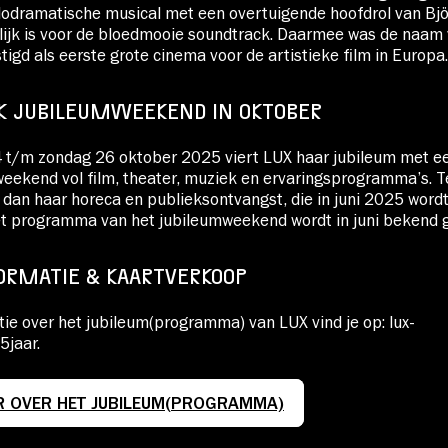
lodramatische musical met een overtuigende hoofdrol van Bjö
lijk is voor de bloedmooie soundtrack. Daarmee was de naam
igd als eerste grote cinema voor de artistieke film in Europa.
JK JUBILEUMWEEKEND IN OKTOBER
4 t/m zondag 26 oktober 2025 viert LUX haar jubileum met ee
weekend vol film, theater, muziek en ervaringsprogramma’s. 
dan haar horeca en publieksontvangst, die in juni 2025 word
et programma van het jubileumweekend wordt in juni bekend 
ORMATIE & KAARTVERKOOP
ie over het jubileum(programma) van LUX vind je op: lux-
5jaar.
R OVER HET JUBILEUM(PROGRAMMA)