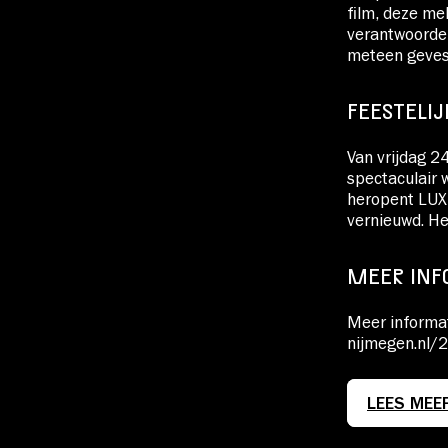
film, deze me
verantwoorde
meteen gevest
FEESTELI
Van vrijdag 2
spectaculair 
heropent LUX 
vernieuwd. H
MEER INF
Meer informat
nijmegen.nl/2
LEES MEE