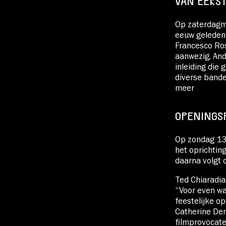
VAN EERS
Op zaterdagmi
eeuw geleden 
Francesco Ros
aanwezig. And
inleiding die 
diverse bande
meer
OPENINGSF
Op zondag 13 
het oprichtin
daarna volgt 
Ted Chiaradia
“Voor even w
feestelijke o
Catherine Den
filmprovocate