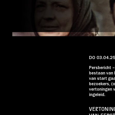
Account
DO 03.04.2
Volg ons op:
Persbericht –
bestaan van F
van start gaa
bezoekers, (
vertoningen 
ingeleid.
VERTONING