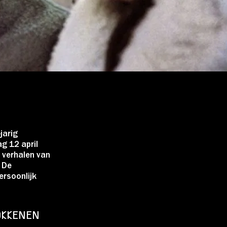
jarig
g 12 april
 verhalen van
 De
ersoonlijk
ROKKENEN