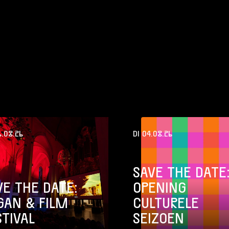
.08.26
DI 04.08.26
SAVE THE DATE
VE THE DATE:
OPENING
GAN & FILM
CULTURELE
STIVAL
SEIZOEN