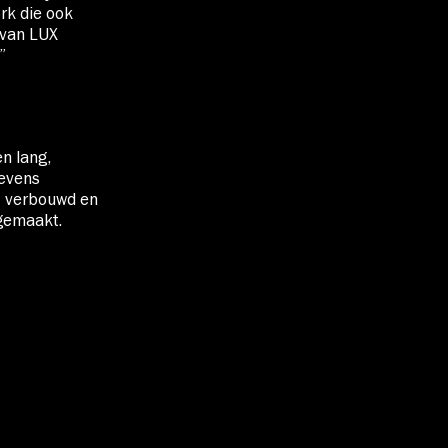
rk die ook
 van LUX
”
n lang,
Tevens
t verbouwd en
gemaakt.