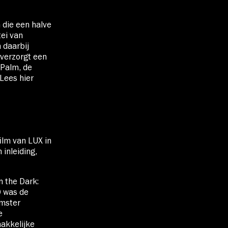
 die een halve
ei van
 daarbij
 verzorgt een
 Palm, de
Lees hier
ilm van LUX in
inleiding,
n the Dark:
0 was de
lmster
e
makkelijke