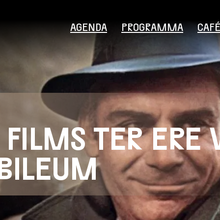
AGENDA
PROGRAMMA
CAF
 FILMS TER ERE 
Bezoekersinformatie
UBILEUM
Educatie