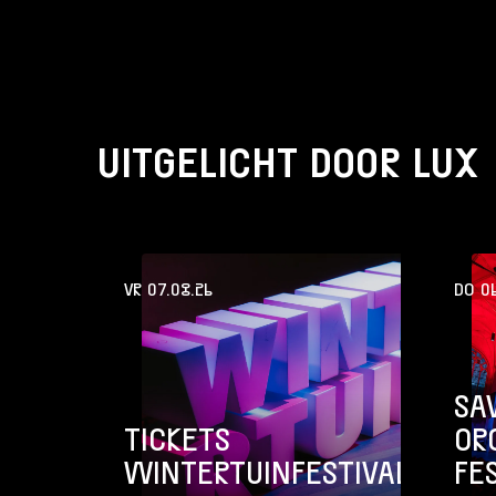
UITGELICHT DOOR LUX
VR 07.08.26
DO 06
SA
TICKETS
OR
WINTERTUINFESTIVAL
FE