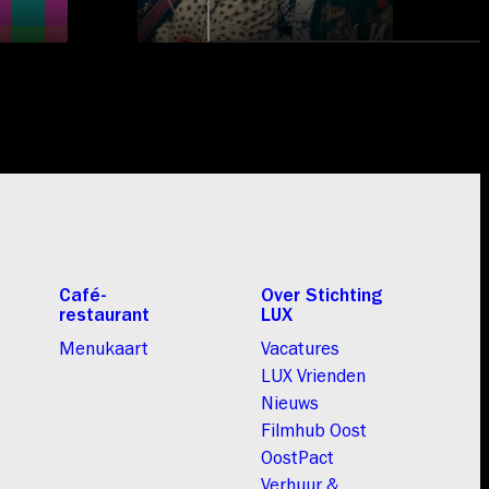
Café-
Over Stichting
restaurant
LUX
Menukaart
Vacatures
LUX Vrienden
Nieuws
Filmhub Oost
OostPact
Verhuur &