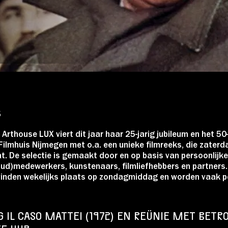
Over Stichting LUX
Nieuws
5
 Arthouse LUX viert dit jaar haar 25-jarig jubileum en het 50-
ilmhuis Nijmegen met o.a. een unieke filmreeks, die zaterda
t. De selectie is gemaakt door en op basis van persoonlijke
oud)medewerkers, kunstenaars, filmliefhebbers en partners.
vinden wekelijks plaats op zondagmiddag en worden vaak p
 IL CASO MATTEI (1972) EN REÜNIE MET BET