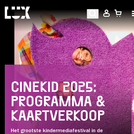
AGENDA
PROGRAMMA
CINEKID 2025:
CAFÉ-RESTAURANT
PROGRAMMA &
KAARTVERKOOP
Bezoekersinformatie
Het grootste kindermediafestival in de