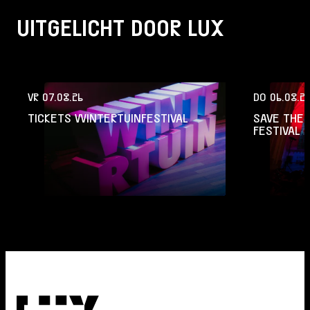
UITGELICHT DOOR LUX
VR 07.08.26
DO 06.08.2
TICKETS WINTERTUINFESTIVAL
SAVE THE 
FESTIVAL