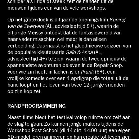
schilder als Frida of steek zelf de handen uit de
mouwen tijdens een van de vele workshops.
Op het grote doek is dit jaar de openingsfilm
Koning
van de Zwervers
(AL, adviesleeftijd 8+), waarin de
elfjarige Meissy ontdekt dat de fantasiewereld van
haar vader misschien wel meer is dan alleen
verbeelding. Daarnaast is het gloednieuwe seizoen van
de populaire kleuterserie
Saïd & Anna
(AL,
adviesleeftijd 4+) te zien, waarin de twee opnieuw de
spannendste avonturen beleven in de Repair Shop.
Voor wie zin heeft in lachen is er
Prank
(6+), een
vrolijke komedie over een 1 aprilgrap die totaal uit de
hand loopt en het leven van twee 12-jarige vrienden
op zijn kop zet.
RANDPROGRAMMERING
Naast films biedt het festival volop ruimte om zelf aan
de slag te gaan. Zo kunnen jonge makers tijdens de
Workshop Post School (di 14 okt, 14.00 uur) een eigen
3D-model leren animeren en hun creatie tot leven zien