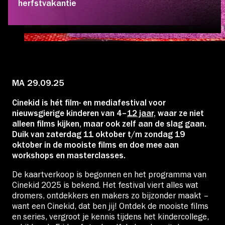
herfstvakantie
Educatie
Over Stichting LUX
Nieuws
MA 29.09.25
Cinekid is hét film- en mediafestival voor
nieuwsgierige kinderen van 4–
12 jaar,
waar ze niet
alleen films kijken, maar ook zelf aan de slag gaan.
Account
Duik van zaterdag 11 oktober t/m zondag 19
oktober in de mooiste films en doe mee aan
workshops en masterclasses.
Volg ons op:
De kaartverkoop is begonnen en het programma van
Cinekid 2025 is bekend. Het festival viert alles wat
dromers, ontdekkers en makers zo bijzonder maakt –
want een Cinekid, dat ben jij! Ontdek de mooiste films
en series, vergroot je kennis tijdens het kindercollege,