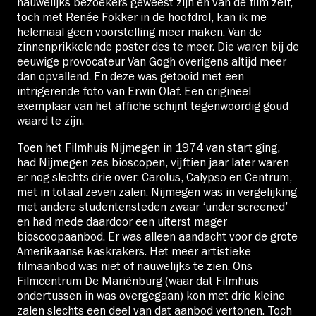
nauwelijks bezoekers geweest zijn en van de film zelf,
toch met Renée Fokker in de hoofdrol, kan ik me
helemaal geen voorstelling meer maken. Van de
zinnenprikkelende poster des te meer. Die waren bij de
eeuwige provocateur Van Gogh overigens altijd meer
dan opvallend. En deze was getooid met een
intrigerende foto van Erwin Olaf. Een origineel
exemplaar van het affiche schijnt tegenwoordig goud
waard te zijn.
Toen het Filmhuis Nijmegen in 1974 van start ging,
had Nijmegen zes bioscopen, vijftien jaar later waren
er nog slechts drie over: Carolus, Calypso en Centrum,
met in totaal zeven zalen. Nijmegen was in vergelijking
met andere studentensteden zwaar ‘under screened’
en had mede daardoor een uiterst mager
bioscoopaanbod. Er was alleen aandacht voor de grote
Amerikaanse kaskrakers. Het meer artistieke
filmaanbod was niet of nauwelijks te zien. Ons
Filmcentrum De Mariënburg (waar dat Filmhuis
ondertussen in was overgegaan) kon met drie kleine
zalen slechts een deel van dat aanbod vertonen. Toch