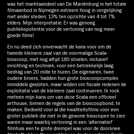
was het marktaandeel van De Mariënburg in het totale
filmaanbod in Nijmegen extreem hoog in vergelijking
met ander steden; 13% ten opzichte van 4 tot 7%
elders. Mijn interpretatie: Er was genoeg
publiekspotentie voor de vertoning van nog meer
goede films!
En nu deed zich onverwacht de kans voor om de
tweede kleinere zaal van de voormalige Scala-
bioscoop, met nog altijd 180 stoelen, inclusief
inrichting en techniek, voor een betrekkelijk laag
bedrag van 20 mille te huren. De eigenaren, twee
oudere broers, hadden hun grote bioscoopcomplex
inmiddels gesloten, maar wilden om fiscale redenen de
exploitatie van de kleinere zaal continueren. Ik rook
meteen mijn kans om van deze Scala een officieel
arthouse, binnen de regels van de bioscoopbond, te
maken. Bedoeld voor al die kwaliteitsfilms voor een
groter publiek die niet in de gewone bioscopen te zien
waren maar waarbij vertoning in een ‘alternatief’
filmhuis een te grote drempel was voor de doorsnee