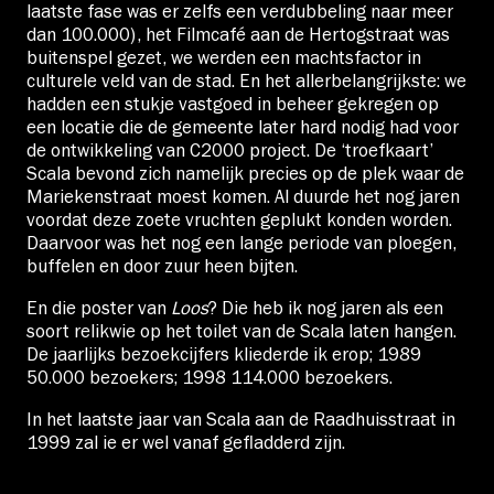
laatste fase was er zelfs een verdubbeling naar meer
dan 100.000), het Filmcafé aan de Hertogstraat was
buitenspel gezet, we werden een machtsfactor in
culturele veld van de stad. En het allerbelangrijkste: we
hadden een stukje vastgoed in beheer gekregen op
een locatie die de gemeente later hard nodig had voor
de ontwikkeling van C2000 project. De ‘troefkaart’
Scala bevond zich namelijk precies op de plek waar de
Mariekenstraat moest komen. Al duurde het nog jaren
voordat deze zoete vruchten geplukt konden worden.
Daarvoor was het nog een lange periode van ploegen,
buffelen en door zuur heen bijten.
En die poster van
Loos
? Die heb ik nog jaren als een
soort relikwie op het toilet van de Scala laten hangen.
De jaarlijks bezoekcijfers kliederde ik erop; 1989
50.000 bezoekers; 1998 114.000 bezoekers.
In het laatste jaar van Scala aan de Raadhuisstraat in
1999 zal ie er wel vanaf gefladderd zijn.