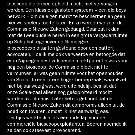
bioscoop die ermee ophield mocht niet vervangen
worden. Een klassiek gesloten systeem – een old boys
network – om de eigen markt te beschermen en geen
nieuwe spelers toe te laten. En zo werden we voor de
Commissie Nieuwe Zaken gedaagd. Daar zat ik dan
met de twee oudere heren in een grote vergaderruimte
op Schiphol tegenover de Nijmeegse
bioscoopexploitanten gesteund door een batterij
advocaten. Hoe ik me ook verweerde en betoogde dat
er in Nijmegen best voldoende marktpotentie was voor
nóg een bioscoop, de Commissie bleek niet te
vermurwen: er was geen ruimte voor het openhouden
van Scala. In een latere hoger-beroepzaak, waar ikzelf
niet bij aanwezig was, werd uiteindelijk beslist dat
onze Scala-zaal alleen nog geëxploiteerd mocht
worden als filmhuis. Later heb ik gehoord dat de
Commissie Nieuwe Zaken dit compromis alleen uit de
hoed kon toveren, omdat ik niet aanwezig was.
Destijds werkte ik al als een rode lap voor de
commerciële bioscoopexploitanten. Boeren noemde ik
ze dan ook steevast provocerend.