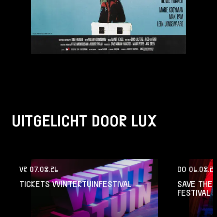
UITGELICHT DOOR LUX
VR 07.08.26
DO 06.08.2
TICKETS WINTERTUINFESTIVAL
SAVE THE 
FESTIVAL