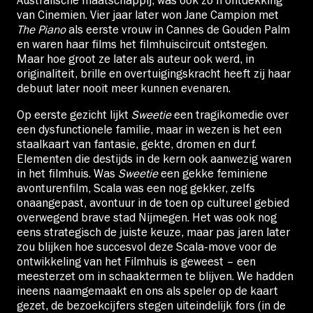
Australische maatschappij, was ook zo’n ontdekking
van Cinemien. Vier jaar later won Jane Campion met
The Piano
als eerste vrouw in Cannes de Gouden Palm
en waren haar films het filmhuiscircuit ontstegen.
Maar hoe groot ze later als auteur ook werd, in
originaliteit, brille en overtuigingskracht heeft zij haar
debuut later nooit meer kunnen evenaren.
Op eerste gezicht lijkt
Sweetie
een tragikomedie over
een dysfunctionele familie, maar in wezen is het een
staalkaart van fantasie, gekte, dromen en durf.
Elementen die destijds in de kern ook aanwezig waren
in het filmhuis. Was
Sweetie
een gekke feminiene
avonturenfilm, Scala was een nog gekker, zelfs
onaangepast, avontuur in de toen op cultureel gebied
overwegend brave stad Nijmegen. Het was ook nog
eens strategisch de juiste keuze, maar pas jaren later
zou blijken hoe succesvol deze Scala-move voor de
ontwikkeling van het Filmhuis is geweest – een
meesterzet om in schaaktermen te blijven. We hadden
ineens naamgemaakt en ons als speler op de kaart
gezet, de bezoekcijfers stegen uiteindelijk fors (in de