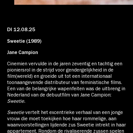
Educatie
Over Stichting LUX
DI 12.08.25
Sweetie (1989)
Nieuws
Jane Campion
Cinemien vervulde in de jaren zeventig en tachtig een
pioniersrol in de strijd voor gendergelijkheid in de
film(wereld) en groeide uit tot een internationaal
Account
toonaangevende distributeur van feministische films.
Een van de belangrijke wapenfeiten was de uitbreng in
Nederland van de debuutfilm van Jane Campion:
Volg ons op:
Sweetie.
Sweetie
vertelt het excentrieke verhaal van een jonge
vrouw die moet toekijken hoe haar rommelige, aan
waanvoorstellingen lijdende zus Sweetie intrekt in haar
appartement. Rondom de rivaliserende zussen spelen