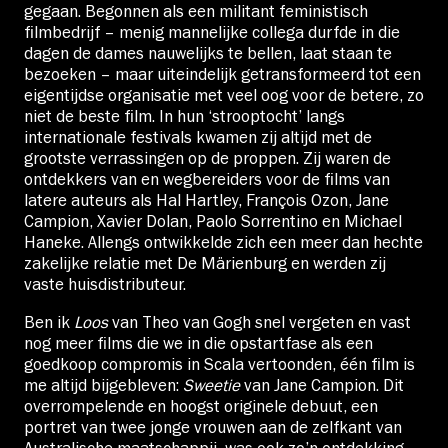
gegaan. Begonnen als een militant feministisch
filmbedrijf – menig mannelijke collega durfde in die
dagen de dames nauwelijks te bellen, laat staan te
bezoeken – maar uiteindelijk getransformeerd tot een
eigentijdse organisatie met veel oog voor de betere, zo
niet de beste film. In hun ‘strooptocht’ langs
internationale festivals kwamen zij altijd met de
grootste verrassingen op de proppen. Zij waren de
ontdekkers van en wegbereiders voor de films van
latere auteurs als Hal Hartley, François Ozon, Jane
Campion, Xavier Dolan, Paolo Sorrentino en Michael
Haneke. Allengs ontwikkelde zich een meer dan hechte
zakelijke relatie met De Märienburg en werden zij
vaste huisdistributeur.
Ben ik
Loos
van Theo van Gogh snel vergeten en vast
nog meer films die we in die opstartfase als een
goedkoop compromis in Scala vertoonden, één film is
me altijd bijgebleven:
Sweetie
van Jane Campion. Dit
overrompelende en hoogst originele debuut, een
portret van twee jonge vrouwen aan de zelfkant van