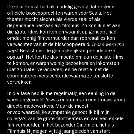
Deze uitkomst had als nadelig gevolg dat er geen
officiële bioscooprechten waren voor Scala. Het
theater mocht slechts als vierde zaal of als
dependance bestaan als filmhuis. Zo kon ik niet aan
die grote films kon komen waar ik op gehoopt had,
omdat menig filmverhuurder dan represailles kon
verwachten vanuit de bioscoopwereld.
Those were the
days
! Beslist niet de gemakkelijkste periode deze
opstart. Het kostte dus moeite om aan de juiste films
te komen, er waren weinig bezoekers en inkomsten
(dat zou later veranderen) en de relatie met de
coördinatoren verslechterde waarna ze tenslotte
vertrokken.
In die fase heb ik me regelmatig een eenling in de
woestijn gevoeld. Al was er steun van een trouwe groep
directe medewerkers. Maar de meest
onvoorwaardelijke sympathie genoot ik bij mijn
collega’s van de grote filmtheaters en van een enkele
filmverhuurder. In het bijzonder Cinemien, net als
Filmhuis Nijmegen vijftig jaar geleden van start