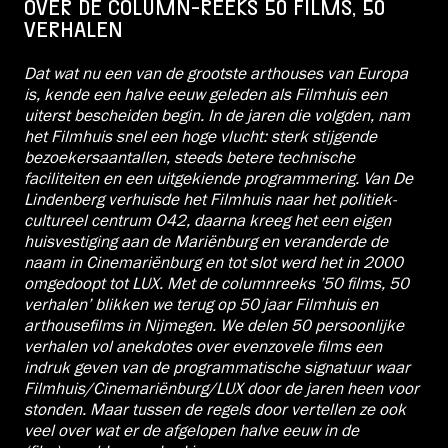
OVER DE COLUMN-REEKS 50 FILMS, 50
VERHALEN
Dat wat nu een van de grootste arthouses van Europa
is, kende een halve eeuw geleden als Filmhuis een
uiterst bescheiden begin. In de jaren die volgden, nam
het Filmhuis snel een hoge vlucht: sterk stijgende
bezoekersaantallen, steeds betere technische
faciliteiten en een uitgekiende programmering. Van De
Lindenberg verhuisde het Filmhuis naar het politiek-
cultureel centrum O42, daarna kreeg het een eigen
huisvestiging aan de Mariënburg en veranderde de
naam in Cinemariënburg en tot slot werd het in 2000
omgedoopt tot LUX. Met de columnreeks ’50 films, 50
verhalen’ blikken we terug op 50 jaar Filmhuis en
arthousefilms in Nijmegen. We delen 50 persoonlijke
verhalen vol anekdotes over evenzovele films een
indruk geven van de programmatische signatuur waar
Filmhuis/Cinemariënburg/LUX door de jaren heen voor
stonden. Maar tussen de regels door vertellen ze ook
veel over wat er de afgelopen halve eeuw in de