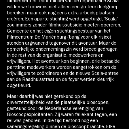
filmliefhebber. Door middel van de dependance Scala
wilden we trouwens niet alleen een grotere doelgroep
bereiken maar ook nog eens extra arbeidsplaatsen
creëren. Een aparte stichting werd opgetuigd, ‘Scala’
zou immers zonder filmhuissubsidie moeten opereren.
Gemeente en het eigen stichtingsbestuur van het
Filmcentrum De Mariënburg (bang voor elk risico)
stonden argwanend tegenover dit avontuur. Maar de
opmerkelijke ondernemingszin werd breed gedragen
in de rest van de organisatie, medewerkers en
vrijwilligers. Het avontuur kon beginnen, drie betaalde
parttime medewerkers werden aangetrokken om de
vrijwilligers te coördineren en de nieuwe Scala-entree
aan de Raadhuisstraat en de foyer werden kleurrijk
opgefleurd.
Maar daarbij was niet gerekend op de
onverzettelijkheid van de plaatselijke bioscopen,
gesteund door de Nederlandse Vereniging van
Bioscoopexploitanten. Zij waren faliekant tegen, een
rel was geboren. In die tijd bestond nog een
saneringsregeling binnen de bioscoopbranche. Elke