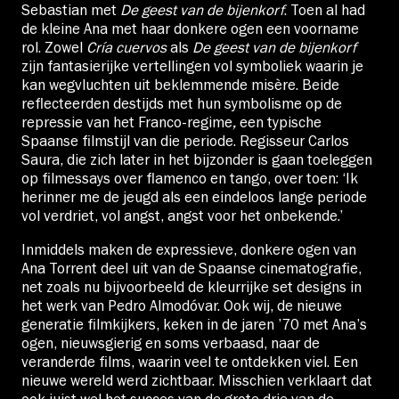
Sebastian met
De geest van de bijenkorf
. Toen al had
de kleine Ana met haar donkere ogen een voorname
rol. Zowel
Cría cuervos
als
De geest
van de bijenkorf
zijn fantasierijke vertellingen vol symboliek waarin je
kan wegvluchten uit beklemmende misère. Beide
reflecteerden destijds met hun symbolisme op de
repressie van het Franco-regime
,
een typische
Spaanse filmstijl van die periode. Regisseur Carlos
Saura, die zich later in het bijzonder is gaan toeleggen
op filmessays over flamenco en tango, over toen: ‘Ik
herinner me de jeugd als een eindeloos lange periode
vol verdriet, vol angst, angst voor het onbekende.’
Inmiddels maken de expressieve, donkere ogen van
Ana Torrent deel uit van de Spaanse cinematografie,
net zoals nu bijvoorbeeld de kleurrijke set designs in
het werk van Pedro Almodóvar. Ook wij, de nieuwe
generatie filmkijkers, keken in de jaren ’70 met Ana’s
ogen, nieuwsgierig en soms verbaasd, naar de
veranderde films, waarin veel te ontdekken viel. Een
nieuwe wereld werd zichtbaar. Misschien verklaart dat