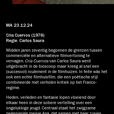
Educatie
Over Stichting LUX
MA 23.12.24
Cria Cuervos (1976)
Nieuws
Regie: Carlos Saura
Midden jaren zeventig begonnen de grenzen tussen
commerciële en alternatieve filmvertoning te
vervagen.
Cria Cuervos
van Carlos Saura werd
uitgebracht in de bioscoop maar kreeg al snel een
Account
(succesvol) roulement in de filmhuizen. In feite wàs het
ook een echte filmhuisfilm, die een poëtische stijl
combineerde met verholen kritiek op het Franco-
Volg ons op:
regime.
Heden, verleden en fantasie lopen vloeiend door
elkaar heen in deze sobere vertelling over een
ongelukkige jeugd. Centraal staat het zwijgzame
negenjarige meisje Ana, dat samen met haar zusjes