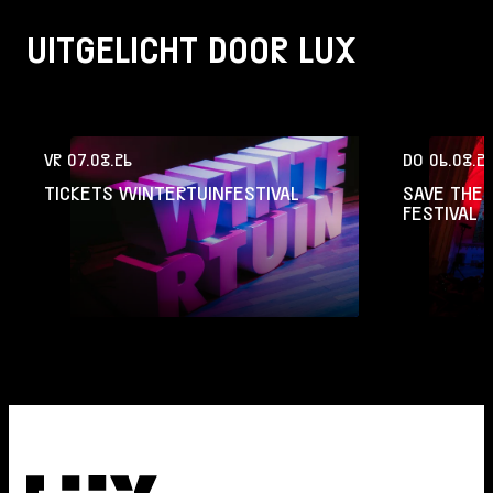
UITGELICHT DOOR LUX
VR 07.08.26
DO 06.08.2
TICKETS WINTERTUINFESTIVAL
SAVE THE 
FESTIVAL