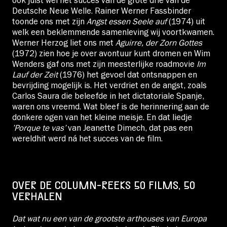
ook juist wel het succes van de grote drie van de
Deutsche Neue Welle. Rainer Werner Fassbinder
toonde ons met zijn
Angst essen Seele auf
(1974) uit
welk een beklemmende samenleving wij voortkwamen.
Werner Herzog liet ons met
Aguirre, der Zorn Gottes
(1972) zien hoe je over avontuur kunt dromen en Wim
Wenders gaf ons met zijn meesterlijke roadmovie
Im
Lauf der Zeit
(1976) het gevoel dat ontsnappen en
bevrijding mogelijk is. Het verdriet en de angst, zoals
Carlos Saura die beleefde in het dictatoriale Spanje,
waren ons vreemd. Wat bleef is de herinnering aan de
donkere ogen van het kleine meisje. En dat liedje
’Porque te vas’
van Jeanette Dimech, dat pas een
wereldhit werd ná het succes van de film.
OVER DE COLUMN-REEKS 50 FILMS, 50
VERHALEN
Dat wat nu een van de grootste arthouses van Europa