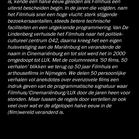
is, kende een halve eeuw geleden als Filmhuis een
uiterst bescheiden begin. In de jaren die volgden, nam
het Filmhuis snel een hoge vlucht: sterk stijgende
bezoekersaantallen, steeds betere technische
faciliteiten en een uitgekiende programmering. Van De
Lindenberg verhuisde het Filmhuis naar het politiek-
cultureel centrum O42, daarna kreeg het een eigen
huisvestiging aan de Mariënburg en veranderde de
naam in Cinemariënburg en tot slot werd het in 2000
omgedoopt tot LUX. Met de columnreeks ’50 films, 50
verhalen’ blikken we terug op 50 jaar Filmhuis en
arthousefilms in Nijmegen. We delen 50 persoonlijke
verhalen vol anekdotes over evenzovele films een
indruk geven van de programmatische signatuur waar
Filmhuis/Cinemariënburg/LUX door de jaren heen voor
stonden. Maar tussen de regels door vertellen ze ook
veel over wat er de afgelopen halve eeuw in de
(film)wereld veranderd is.