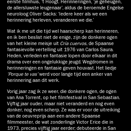
eerste filmhuis, ’t Hoogt. Herinneringen, ‘je geheugen,
de allersluwste leugenaar’, aldus de beroemde Engelse
neuroloog Oliver Sacks: ‘Iedere keer als we een
herinnering herleven, veranderen we die.’
Wat ik me uit die tijd wel haarscherp kan herinneren,
en ik ben beslist niet de enige, zijn de donkere ogen
van het kleine meisje uit
Cría cuervos
, de Spaanse
fantasievolle vertelling uit 1976 van Carlos Saura.
Heden, verleden en fantasie lopen door elkaar in dit
drama over een ongelukkige jeugd. Wegdromen in
herinneringen en fantasie geven houvast. Het liedje
’Porque te vas’
werd voor lange tijd een anker van
herinnering aan dit werk.
Vorig jaar zag ik ze weer, die donkere ogen, de ogen
van Ana Torrent, op het filmfestival in San Sebastian.
Vijftig jaar ouder, maar niet veranderd en nog even
donker, nog even scherp. Ze was er voor de uitreiking
van de oeuvreprijs aan een andere Spaanse
filmmeester, de wat zonderlinge Victor Erice die in
1973, precies vijftig jaar eerder; debuteerde in San