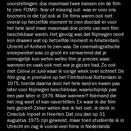
voorstellingen, dus maximaal twee kansen om de film
te zien. FOMO- fear of missing out- was er voor ons
boomers in die tijd ook al. De films waren ook niet
overal op hetzelfde moment te zien doordat er voor
het hele land maar maximaal drie prints van een film
beschikbaar waren. Het gevolg was dat Nijmegen nooit
kon draaien wat op hetzelfde moment in Amsterdam,
Utrecht of Arnhem te zien was. De cinematografische
snoepwinkel was zo groot en verwarrend dat je
onmogelijk kon weten welke film je precies waar,
wanneer en vaak ook met wie je gezien had. Zo ook
met
Céline et Julie
waar ik vorige week over schreef. De
film ging in première op het Filmfestival Rotterdam in
1975, toerde daarna door het hele land en kwam pas
later voor Nijmegen beschikbaar, waarschijnlijk pas
een jaar later in 1976. Maar wanneer? Niemand die
het nog weet of kan navertellen. En waar ik die film
heb gezien? Zeker weten doe ik het niet, ik denk in
Cineclub Inpoet in Heerlen. Dat zou dan op 31
augustus 1975 zijn geweest, maar toen studeerde ik in
Utrecht en zag ik vooral veel films in Nederlands