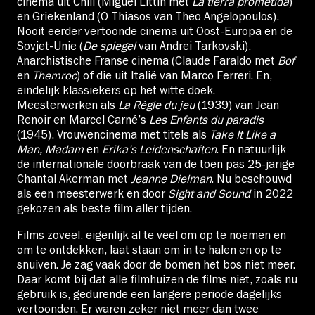
cinema uit Chili (Miguel Littín met
La tierra prometida
)
en Griekenland (O Thiasos van Theo Angelopoulos).
Nooit eerder vertoonde cinema uit Oost-Europa en de
Sovjet-Unie (
De spiegel
van Andrei Tarkovski).
Anarchistische Franse cinema (Claude Faraldo met
Bof
en
Themroc
) of die uit Italië van Marco Ferreri. En,
eindelijk klassiekers op het witte doek.
Meesterwerken als
La Règle du jeu
(1939) van Jean
Renoir en Marcel Carné’s
Les Enfants du paradis
(1945). Vrouwencinema met titels als
Take It Like a
Man, Madam
en
Erika’s Leidenschaften
. En natuurlijk
de internationale doorbraak van de toen pas 25-jarige
Chantal Akerman met
Jeanne Dielman
. Nu beschouwd
als een meesterwerk en door
Sight and Sound
in 2022
gekozen als beste film aller tijden.
Films zoveel, eigenlijk al te veel om op te noemen en
om te ontdekken, laat staan om in te halen en op te
snuiven. Je zag vaak door de bomen het bos niet meer.
Daar komt bij dat alle filmhuizen de films niet, zoals nu
gebruik is, gedurende een langere periode dagelijks
vertoonden. Er waren zeker niet meer dan twee