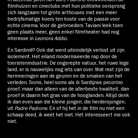
filmhuizen en cineclubs met hun politieke oorsprong
zich langzaam tot grote arthouses met een meer
bedrijfsmatige koers ten koste van de passie voor
echte cinema. Voor de gebroeders Taviani leek toen
geen plaats meer, geen enkel filmtheater had nog
interesse in
Leonora Addio
.
En Sardinië? Ook dat werd uiteindelijk verlost uit zijn
isolement. Het eiland moderniseerde rap door de
toeristenindustrie. De ongerepte natuur, het ruwe lege
land, er is nauwelijks nog iets van over. Wat rest zijn de
herinneringen aan de geuren en de smaken van het
verleden. Soms, heel soms als ik Sardijnse pecorino
proef, maar dan alleen van de allerbeste kwaliteit, dan
proef ik daarin het gras van de hooglanden. Altijd denk
ik dan even aan die kleine jongen, die herdersjongen,
uit
Padre Padrone
. En of hij het in de film nu met een
schaap deed, ik weet het niet. Het interesseert me ook
niet.