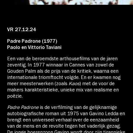
Educatie
Over Stichting LUX
VR 27.12.24
Padre Padrone (1977)
Nieuws
Paolo en Vittorio Taviani
Een van de beroemdste arthousefilms van de jaren
zeventig. In 1977 winnaar in Cannes van zowel de
Gouden Palm als de prijs van de kritiek, waarna een
internationale triomftocht volgde. En er kwamen nog
Account
meer meesterwerken (zoals
Kaos
) met de voor de
makers karakteristieke, unieke mix van realisme en
poëzie.
Volg ons op:
Padre Padrone
is de verfilming van de gelijknamige
autobiografische roman uit 1975 van Gavino Ledda en
brengt een universeel verhaal over de eenzaamheid
van de mens en de revolte tegen het vaderlijk gezag.
De jonge boerenzoon Gavino wordt door zijn tirannieke