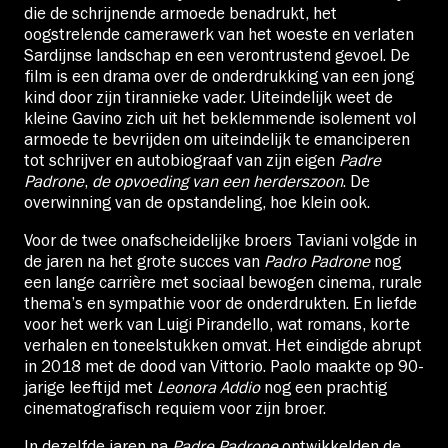
die de schrijnende armoede benadrukt, het
oogstrelende camerawerk van het woeste en verlaten
Sardijnse landschap en een verontrustend gevoel. De
film is een drama over de onderdrukking van een jong
kind door zijn tirannieke vader. Uiteindelijk weet de
kleine Gavino zich uit het beklemmende isolement vol
armoede te bevrijden om uiteindelijk te emanciperen
tot schrijver en autobiograaf van zijn eigen
Padre
Padrone
,
de opvoeding van een herderszoon
. De
overwinning van de opstandeling, hoe klein ook.
Voor de twee onafscheidelijke broers Taviani volgde in
de jaren na het grote succes van
Padro Padrone
nog
een lange carrière met sociaal bewogen cinema, rurale
thema’s en sympathie voor de onderdrukten. En liefde
voor het werk van Luigi Pirandello, wat romans, korte
verhalen en toneelstukken omvat. Het eindigde abrupt
in 2018 met de dood van Vittorio. Paolo maakte op 90-
jarige leeftijd met
Leonora Addio
nog een prachtig
cinematografisch requiem voor zijn broer.
In dezelfde jaren na
Padre Padrone
ontwikkelden de