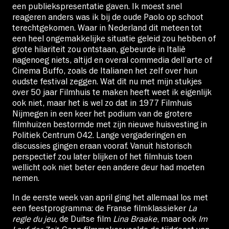
een publiekspresentatie gaven. Ik moest snel
reageren anders was ik bij de oude Paolo op schoot
terechtgekomen. Waar in Nederland dit meteen tot
een heel ongemakkelijke situatie geleid zou hebben of
grote hilariteit zou ontstaan, gebeurde in Italië
nagenoeg niets, altijd en overal commedia dell’arte of
Cinema Buffo, zoals de Italianen het zelf over hun
oudste festival zeggen. Wat dit nu met mijn stukjes
over 50 jaar Filmhuis te maken heeft weet ik eigenlijk
ook niet, maar het is wel zo dat in 1977 Filmhuis
Nijmegen in een keer het podium van de grotere
filmhuizen bestormde met zijn nieuwe huisvesting in
Politiek Centrum O42. Lange vergaderingen en
discussies gingen eraan vooraf. Vanuit historisch
perspectief zou later blijken of het filmhuis toen
wellicht ook niet beter een andere deur had moeten
nemen.
In de eerste week van april ging het allemaal los met
een feestprogramma: de Franse filmklassieker
La
regle du jeu,
de Duitse film
Lina Braake
, maar ook
Im