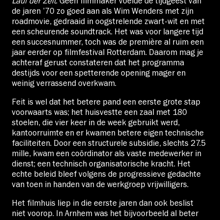
Lauf der Zeit
. Geen filmmaker voelde de tijdgeest van
de jaren ’70 zo goed aan als Wim Wenders met zijn
roadmovie, gedraaid in oogstrelende zwart-wit en met
een scheurende soundtrack. Het was voor langere tijd
een succesnummer, toch was de première al ruim een
jaar eerder op filmfestival Rotterdam. Daarom mag je
achteraf gerust constateren dat het programma
destijds voor een spetterende opening mager en
weinig verrassend overkwam.
Feit is wel dat het betere pand een eerste grote stap
voorwaarts was; het huisvestte een zaal met 180
stoelen, die vier keer in de week gebruikt werd,
kantoorruimte en er kwamen betere eigen technische
faciliteiten. Door een structurele subsidie, slechts 27.5
mille, kwam een coördinator als vaste medewerker in
dienst; een technisch organisatorische kracht. Het
echte beleid bleef volgens de progressieve gedachte
van toen in handen van de werkgroep vrijwilligers.
Het filmhuis liep in die eerste jaren dan ook beslist
niet voorop. In Arnhem was het bijvoorbeeld al beter