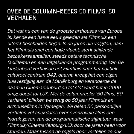
OVER DE COLUMN-REEKS 50 FILMS, 50
VERHALEN
Dat wat nu een van de grootste arthouses van Europa
is, kende een halve eeuw geleden als Filmhuis een
uiterst bescheiden begin. In de jaren die volgden, nam
het Filmhuis snel een hoge vlucht: sterk stijgende
bezoekersaantallen, steeds betere technische
faciliteiten en een uitgekiende programmering. Van De
Lindenberg verhuisde het Filmhuis naar het politiek-
cultureel centrum O42, daarna kreeg het een eigen
huisvestiging aan de Mariënburg en veranderde de
naam in Cinemariënburg en tot slot werd het in 2000
omgedoopt tot LUX. Met de columnreeks ’50 films, 50
verhalen’ blikken we terug op 50 jaar Filmhuis en
arthousefilms in Nijmegen. We delen 50 persoonlijke
verhalen vol anekdotes over evenzovele films een
indruk geven van de programmatische signatuur waar
Filmhuis/Cinemariënburg/LUX door de jaren heen voor
stonden. Maar tussen de regels door vertellen ze ook