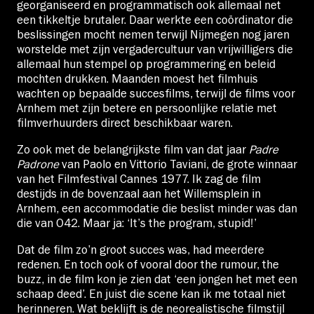
georganiseerd en programmatisch ook allemaal net
een tikkeltje brutaler. Daar werkte een coördinator die
beslissingen mocht nemen terwijl Nijmegen nog jaren
worstelde met zijn vergadercultuur van vrijwilligers die
allemaal hun stempel op programmering en beleid
mochten drukken. Maanden moest het filmhuis
wachten op bepaalde succesfilms, terwijl de films voor
Arnhem met zijn betere en persoonlijke relatie met
filmverhuurders direct beschikbaar waren.
Zo ook met de belangrijkste film van dat jaar
Padre
Padrone
van Paolo en Vittorio Taviani, de grote winnaar
van het Filmfestival Cannes 1977. Ik zag de film
destijds in de bovenzaal aan het Willemsplein in
Arnhem, een accommodatie die beslist minder was dan
die van O42. Maar ja: ‘It’s the program, stupid!’
Dat de film zo’n groot succes was, had meerdere
redenen. En toch ook of vooral door the rumour, the
buzz, in de film kon je zien dat ‘een jongen het met een
schaap deed’. En juist die scene kan ik me totaal niet
herinneren. Wat beklijft is de neorealistische filmstijl