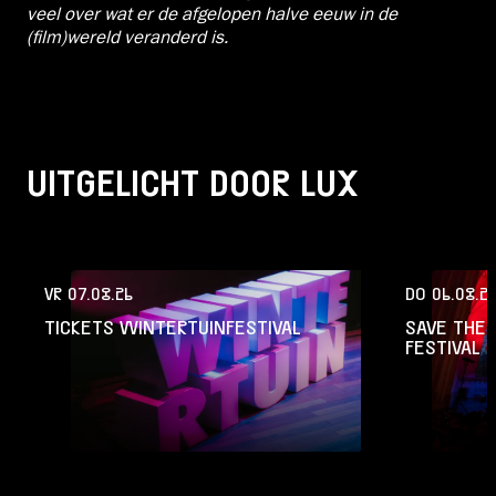
veel over wat er de afgelopen halve eeuw in de
(film)wereld veranderd is.
UITGELICHT DOOR LUX
VR 07.08.26
DO 06.08.2
TICKETS WINTERTUINFESTIVAL
SAVE THE 
FESTIVAL