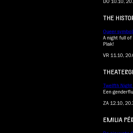
DO 10.10, 20
THE HISTO
Queer symbols
A night full o
Plak!
VR 11.10, 20.
THEATERG
Twelfth Night
Een genderfl
ZA 12.10, 20.
EMILIA PÉ