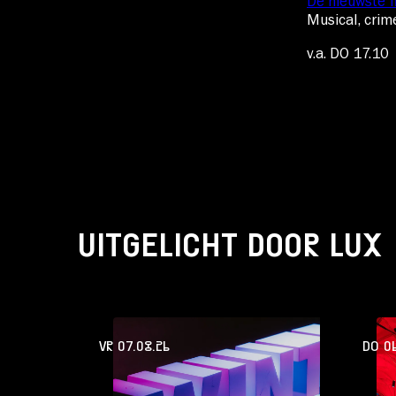
De nieuwste f
Musical, crime
v.a. DO 17.10
UITGELICHT DOOR LUX
VR 07.08.26
DO 06