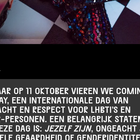
Over Stichting LUX
Nieuws
4
AAR OP 11 OKTOBER VIEREN WE COMI
AY, EEN INTERNATIONALE DAG VAN
CHT EN RESPECT VOOR LHBTI’S EN
-PERSONEN. EEN BELANGRIJK STAT
EZE DAG IS:
JEZELF ZIJN
, ONGEACHT 
ELE GEAARDHEID OF GENDERIDENTITE