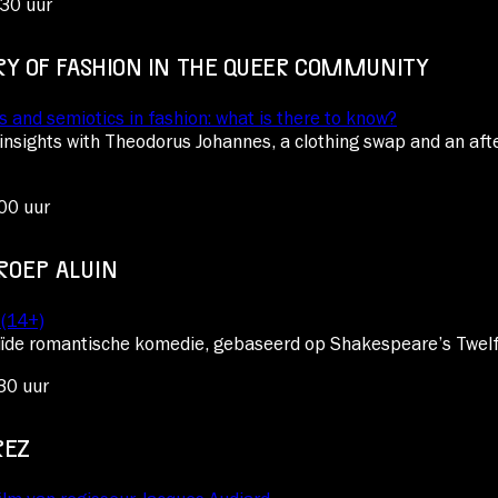
.30 uur
RY OF FASHION IN THE QUEER COMMUNITY
 and semiotics in fashion: what is there to know?
f insights with Theodorus Johannes, a clothing swap and an aft
00 uur
ROEP ALUIN
 (14+)
uïde romantische komedie, gebaseerd op Shakespeare’s Twelf
30 uur
REZ