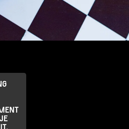
NG
EMENT
JE
IT.