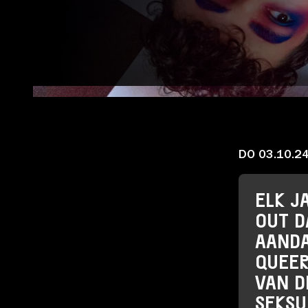
Account
DO 03.10.2
Volg ons op:
ELK J
OUT D
AANDA
QUEER
VAN D
SEKSU