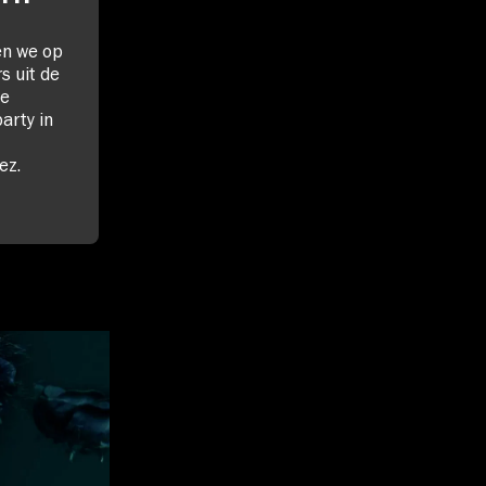
en we op
s uit de
de
arty in
ez.