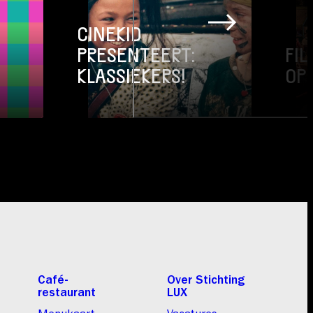
:
CINEKID
PRESENTEERT:
FIL
KLASSIEKERS!
OP
Café-
Over Stichting
restaurant
LUX