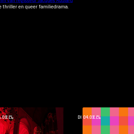
ilm van regisseur Jacques Audiard
 thriller en queer familiedrama.
.08.26
DI 04.08.26