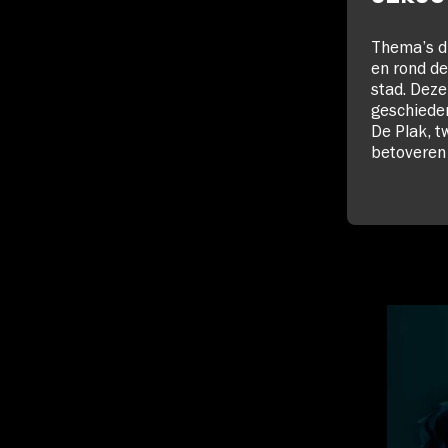
Thema’s di
en rond d
stad. Dez
geschieden
De Plak, t
betoveren 