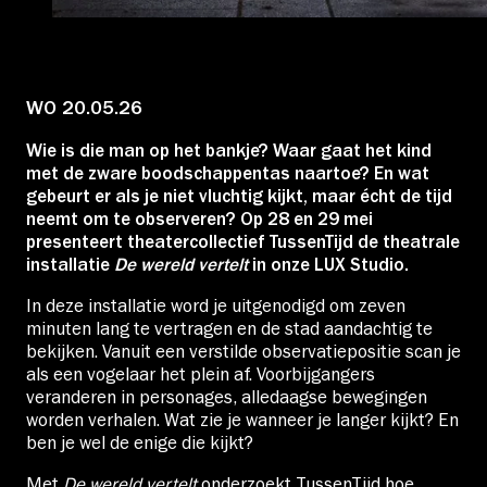
Educatie
Over Stichting LUX
WO 20.05.26
Wie is die man op het bankje? Waar gaat het kind
Nieuws
met de zware boodschappentas naartoe? En wat
gebeurt er als je niet vluchtig kijkt, maar écht de tijd
neemt om te observeren? Op 28 en 29 mei
presenteert theatercollectief
TussenTijd
de theatrale
installatie
De wereld vertelt
in onze LUX Studio.
Account
In deze installatie word je uitgenodigd om zeven
minuten lang te vertragen en de stad aandachtig te
bekijken. Vanuit een verstilde observatiepositie scan je
Volg ons op:
als een vogelaar het plein af. Voorbijgangers
veranderen in personages, alledaagse bewegingen
worden verhalen. Wat zie je wanneer je langer kijkt? En
ben je wel de enige die kijkt?
Met
De wereld vertelt
onderzoekt TussenTijd hoe