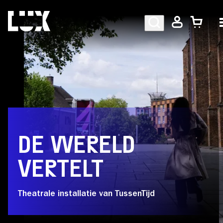
AGENDA
PROGRAMMA
DE WERELD
CAFÉ-RESTAURANT
VERTELT
Bezoekersinformatie
Theatrale installatie van TussenTijd