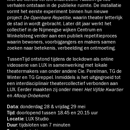
verhalen ontstaan in de publieke ruimte. De installatie
vormt het eerste experiment binnen hun nieuwe
project
De Openbare Repetitie
, waarin theater letterlijk
de stad in wordt gebracht. Later dit jaar werkt het
collectief in de Nijmeegse wijken Centrum en
Winkelsteeg verder aan een publiek repetitieproces
waarin bewoners, voorbijgangers en makers samen
zoeken naar betekenis, verbeelding en ontmoeting.
TussenTijd ontstond tijdens de lockdown als online
videoserie van LUX in samenwerking met lokale
theatermakers van onder andere
Cie. Perelman
,
TG de
Winter
en
TG Greppel
. Inmiddels is het uitgegroeid tot
een interdisciplinair theatercollectief verbonden aan
LUX. Eerder maakten zij onder meer
Het Vijfde Kwartier
en
Afloop Onbekend
.
Data
: donderdag 28 & vrijdag 29 mei
Tijd
: doorlopend tussen 18.45 en 20.15 uur
Locatie
: LUX Studio
Duur
: tijdsloten van 7 minuten