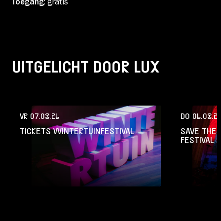
Toegang
: gratis
UITGELICHT DOOR LUX
VR 07.08.26
DO 06.08.2
TICKETS WINTERTUINFESTIVAL
SAVE THE 
FESTIVAL