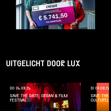
UITGELICHT DOOR LUX
DO 06.08.26
DI 04.08.26
SAVE THE DATE: ORGAN & FILM
SAVE THE 
FESTIVAL
CULTURELE