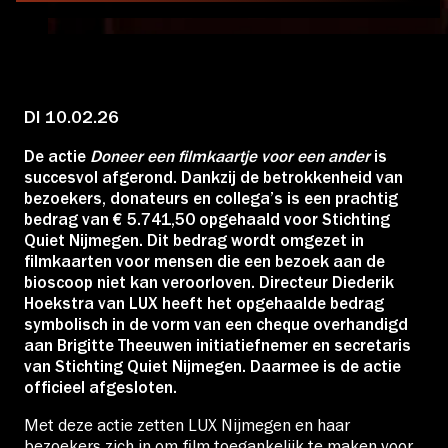
Educatie
Over Stichting LUX
DI 10.02.26
De actie
Doneer een filmkaartje voor een ander
is
Nieuws
succesvol afgerond. Dankzij de betrokkenheid van
bezoekers, donateurs en collega’s is een prachtig
bedrag van € 5.741,50 opgehaald voor Stichting
Quiet Nijmegen. Dit bedrag wordt omgezet in
filmkaarten voor mensen die een bezoek aan de
Account
bioscoop niet kan veroorloven. Directeur Diederik
Hoekstra van LUX heeft het opgehaalde bedrag
symbolisch in de vorm van een cheque overhandigd
Volg ons op:
aan Brigitte Theeuwen initiatiefnemer en secretaris
van Stichting Quiet Nijmegen. Daarmee is de actie
officieel afgesloten.
Met deze actie zetten LUX Nijmegen en haar
bezoekers zich in om film toegankelijk te maken voor