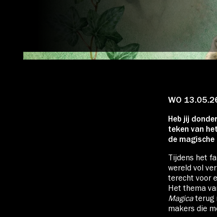
Account
WO 13.05.2
Volg ons op:
Heb jij donde
teken van het
de magische 
Tijdens het f
wereld vol ve
terecht voor 
Het thema van 
Magica
terug 
makers die me