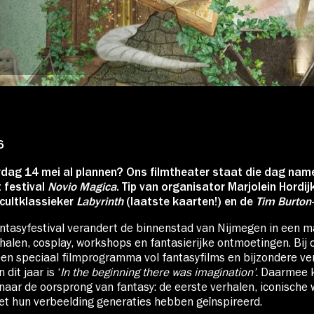
Over Stichting LUX
Nieuws
6
rdag 14 mei al plannen? Ons filmtheater staat die dag namel
 festival
Novio Magica
. Tip van organisator Marjolein Hordij
cultklassieker
Labyrinth
(laatste kaarten!) en de
Tim Burton
antasyfestival verandert de binnenstad van Nijmegen in een 
rhalen, cosplay, workshops en fantasierijke ontmoetingen. Bij 
een speciaal filmprogramma vol fantasyfilms en bijzondere ve
dit jaar is ‘
In the beginning there was imagination’.
Daarmee 
naar de oorsprong van fantasy: de eerste verhalen, iconische
t hun verbeelding generaties hebben geïnspireerd.