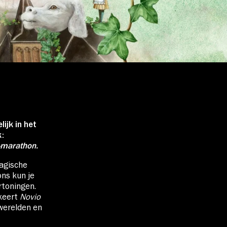
ijk in het
k:
-marathon.
magische
ons kun je
rtoningen.
keert
Novio
 werelden en