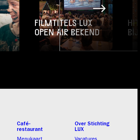
FILMTITELS LUX
HI
OPEN AIR BEKEND
BI
Café-
Over Stichting
restaurant
LUX
Menukaart
Vacatures