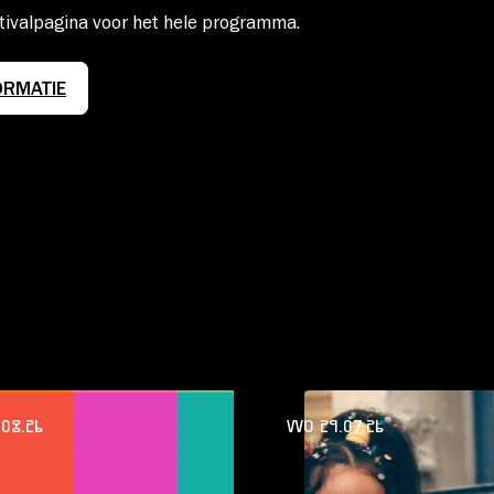
stivalpagina voor het hele programma.
ORMATIE
.08.26
WO 29.07.26