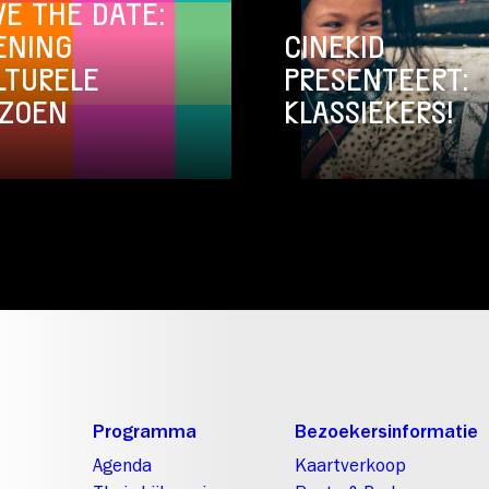
VE THE DATE:
ENING
CINEKID
LTURELE
PRESENTEERT:
IZOEN
KLASSIEKERS!
Programma
Bezoekersinformatie
Agenda
Kaartverkoop