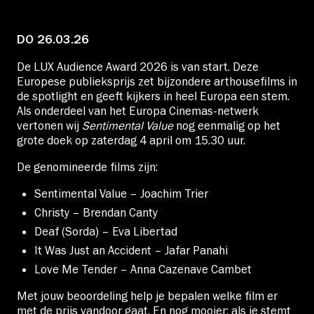
Educatie
DO 26.03.26
Over Stichting LUX
De LUX Audience Award 2026 is van start. Deze
Europese publieksprijs zet bijzondere arthousefilms in
de spotlight en geeft kijkers in heel Europa een stem.
Nieuws
Als onderdeel van het Europa Cinemas-netwerk
vertonen wij
Sentimental Value
nog eenmalig op het
grote doek op zaterdag 4 april om 15.30 uur.
De genomineerde films zijn:
Account
Sentimental Value – Joachim Trier
Christy – Brendan Canty
Deaf (Sorda) – Eva Libertad
Volg ons op:
It Was Just an Accident – Jafar Panahi
Love Me Tender – Anna Cazenave Cambet
Met jouw beoordeling help je bepalen welke film er
met de prijs vandoor gaat. En nog mooier: als je stemt