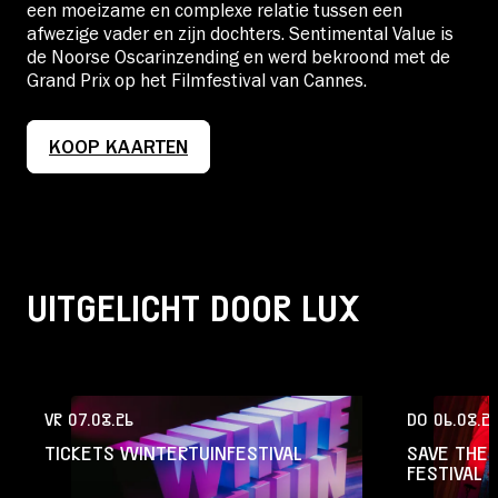
een moeizame en complexe relatie tussen een
afwezige vader en zijn dochters. Sentimental Value is
de Noorse Oscarinzending en werd bekroond met de
Grand Prix op het Filmfestival van Cannes.
KOOP KAARTEN
UITGELICHT DOOR LUX
VR 07.08.26
DO 06.08.2
TICKETS WINTERTUINFESTIVAL
SAVE THE 
FESTIVAL