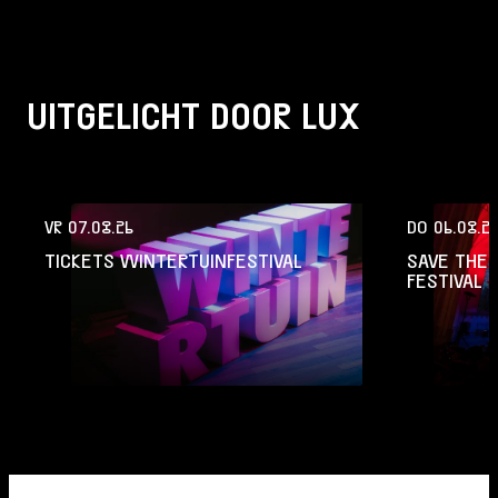
UITGELICHT DOOR LUX
VR 07.08.26
DO 06.08.2
TICKETS WINTERTUINFESTIVAL
SAVE THE 
FESTIVAL