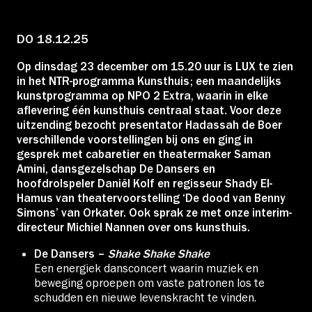
Educatie
DO 18.12.25
Over Stichting LUX
Op dinsdag 23 december om 15.20 uur is LUX te zien
in het NTR-programma Kunsthuis; een maandelijks
kunstprogramma op NPO 2 Extra, waarin in elke
Nieuws
aflevering één kunsthuis centraal staat. Voor deze
uitzending bezocht presentator Hadassah de Boer
verschillende voorstellingen bij ons en ging in
gesprek met cabaretier en theatermaker Saman
Amini, dansgezelschap De Dansers en
hoofdrolspeler Daniël Kolf en regisseur Shady El-
Account
Hamus van theatervoorstelling ‘De dood van Benny
Simons’ van Orkater. Ook sprak ze met onze interim-
directeur Michiel Nannen over ons kunsthuis.
Volg ons op:
De Dansers –
Shake Shake Shake
Een energiek dansconcert waarin muziek en
beweging oproepen om vaste patronen los te
schudden en nieuwe levenskracht te vinden.