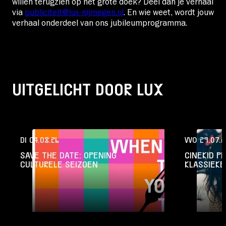
willen terugzien op het grote doek? Deel dan je verhaal
via
publiciteit@lux-nijmegen.nl
. En wie weet, wordt jouw
verhaal onderdeel van ons jubileumprogramma.
UITGELICHT DOOR LUX
DI 04.08.26
WO 29.07.2
SAVE THE DATE: OPENING
CINEKID P
CULTURELE SEIZOEN
KLASSIEKE