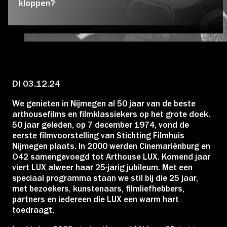
kloppen?
Educatie
Over Stichting LUX
Nieuws
DI 03.12.24
We genieten in Nijmegen al 50 jaar van de beste
arthousefilms en filmklassiekers op het grote doek.
50 jaar geleden, op 7 december 1974, vond de
Account
eerste filmvoorstelling van Stichting Filmhuis
Nijmegen plaats. In 2000 werden Cinemariënburg en
O42 samengevoegd tot Arthouse LUX. Komend jaar
viert LUX alweer haar 25-jarig jubileum. Met een
Volg ons op:
speciaal programma staan we stil bij die 25 jaar,
met bezoekers, kunstenaars, filmliefhebbers,
partners en iedereen die LUX een warm hart
toedraagt.