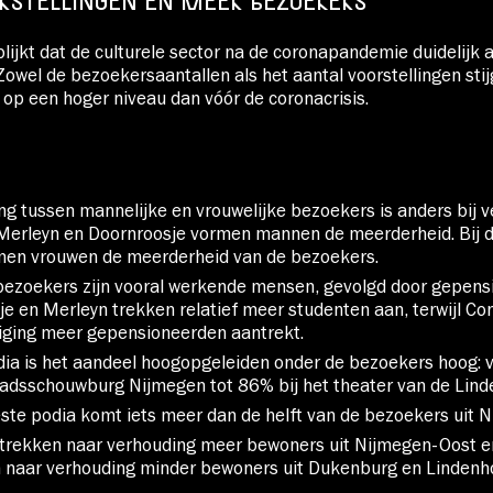
RSTELLINGEN EN MEER BEZOEKERS
 blijkt dat de culturele sector na de coronapandemie duidelijk 
 Zowel de bezoekersaantallen als het aantal voorstellingen sti
 op een hoger niveau dan vóór de coronacrisis.
ng tussen mannelijke en vrouwelijke bezoekers is anders bij v
 Merleyn en Doornroosje vormen mannen de meerderheid. Bij d
men vrouwen de meerderheid van de bezoekers.
bezoekers zijn vooral werkende mensen, gevolgd door gepens
e en Merleyn trekken relatief meer studenten aan, terwijl C
iging meer gepensioneerden aantrekt.
odia is het aandeel hoogopgeleiden onder de bezoekers hoog: 
tadsschouwburg Nijmegen tot 86% bij het theater van de Lind
ste podia komt iets meer dan de helft van de bezoekers uit 
a trekken naar verhouding meer bewoners uit Nijmegen-Oost 
 naar verhouding minder bewoners uit Dukenburg en Lindenh