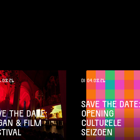
.08.26
DI 04.08.26
SAVE THE DATE
VE THE DATE:
OPENING
GAN & FILM
CULTURELE
STIVAL
SEIZOEN