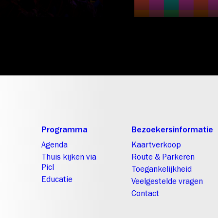
Programma
Bezoekersinformatie
Agenda
Kaartverkoop
Thuis kijken via
Route & Parkeren
Picl
Toegankelijkheid
Educatie
Veelgestelde vragen
Contact