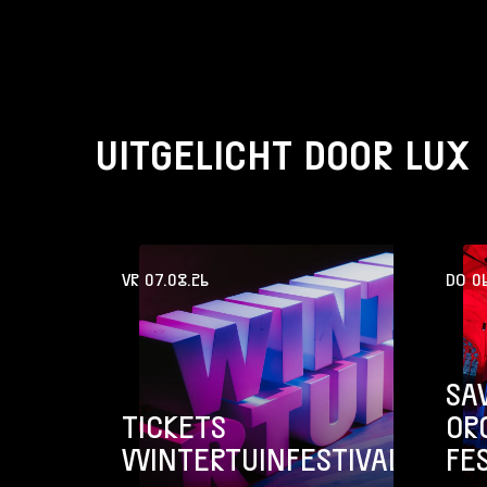
UITGELICHT DOOR LUX
VR 07.08.26
DO 06
SA
TICKETS
OR
WINTERTUINFESTIVAL
FE