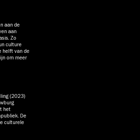
en aan de
ven aan
sis. Zo
un culture
e helft van de
zijn om meer
ling (2023)
uwburg
t het
publiek. De
e culturele