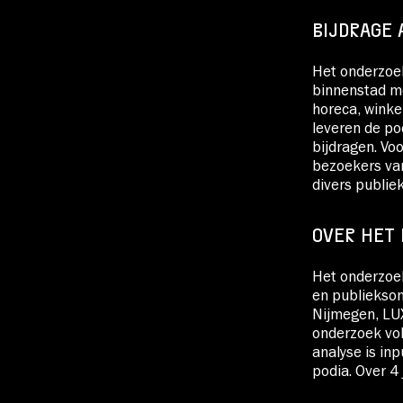
BIJDRAGE 
Het onderzoek
binnenstad me
horeca, winke
leveren de po
bijdragen. Vo
bezoekers van
divers publiek
OVER HET
Het onderzoek
en publiekso
Nijmegen, LUX
onderzoek vol
analyse is in
podia. Over 4