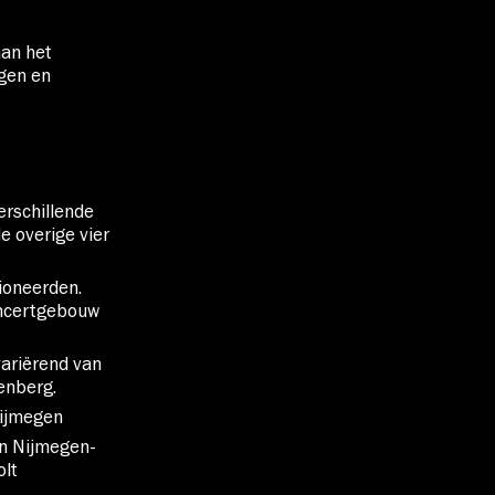
aan het
jgen en
erschillende
e overige vier
ioneerden.
oncertgebouw
variërend van
enberg.
Nijmegen
en Nijmegen-
olt