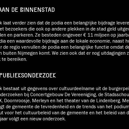
AAN DE BINNENSTAD
 laat verder zien dat de podia een belangrijke bijdrage lever
t bezoekers die ook op andere plekken in de stad geld uitge
len en parkeren. Ze besteden ongeveer € 11 miljoen op jaarba
dia een waardevolle bijdrage aan de lokale economie, naast h
or de regio vervullen de podia een belangrijke functie omdat d
 buiten Nijmegen komt. We zien ook dat er nog uitdagingen 
 te bereiken.
 PUBLIEKSONDERZOEK
 bestaat uit gegevens over cultuurdeelname uit de burgerpei
nderzoeken bij Concertgebouw De Vereeniging, de Stadsscho
, Doornroosje, Merleyn en het theater van de Lindenberg. Me
gt de gemeente de tevredenheid en de trends van het podium
put voor het cultuurbeleid van de gemeente en het beleid van d
 jaar volgt een nieuw onderzoek.