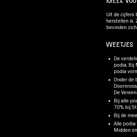
MEER VOO
Uit de cijfers
herstellen is.
bevinden zich
WEETJES
De verdeli
podia. Bij
podia vor
Onder de 
Doornroosj
De Vereen
Bij alle p
70% bij S
Bij de mee
Alle podi
Midden en