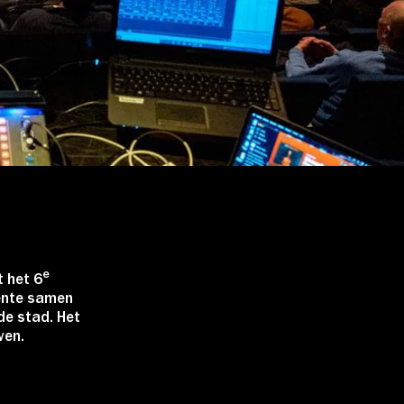
e
t het 6
ente samen
de stad. Het
ven.