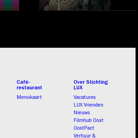
Café-
Over Stichting
restaurant
LUX
Menukaart
Vacatures
LUX Vrienden
Nieuws
Filmhub Oost
OostPact
Verhuur &