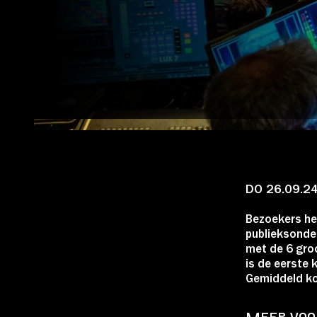
Account
Volg ons op:
DO 26.09.2
Bezoekers heb
publieksonde
met de 6 gro
is de eerste 
Gemiddeld ko