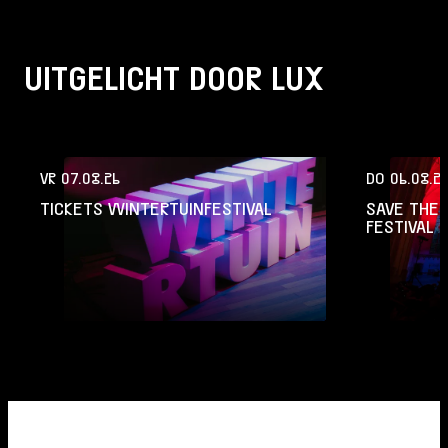
UITGELICHT DOOR LUX
VR 07.08.26
DO 06.08.2
TICKETS WINTERTUINFESTIVAL
SAVE THE 
FESTIVAL