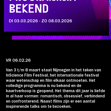
Educatie
BEKEND
Over Stichting LUX
DI 03.03.2026 - ZO 08.03.2026
Nieuws
VR 06.02.26
Account
Van 3 t/m 8 maart staat Nijmegen in het teken van
InScience Film Festival, het internationale festival
waar wetenschap en film elkaar ontmoeten. Het
Volg ons op:
volledige programma is nu bekend en de
kaartverkoop is geopend.
Het thema dit jaar is liefde
in al haar vormen: romantisch, obsessief, verbindend
en confronterend. Naast films zijn er een aantal
inspirerende talks om te bezoeken.