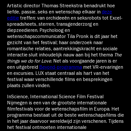
Artistic director Thomas Streekstra benadrukt hoe
liefde, passie, seks en wetenschap elkaar in
deze
editie
treffen: van orchideeën en seksrobots tot Excel-
spreadsheets, sterren, transgenderzorg en
diepzeedieren. Psycholoog en
wetenschapscommunicator Tila Pronk is dit jaar het
gezicht van het festival; haar onderzoek naar
romantische relaties, aantrekkingskracht en sociale
interactie sluit inhoudelijk nauw aan bij het thema
The
things we do for Love
. Net als voorgaande jaren is er
een uitgebreid
Beyond-programma
met VR-ervaringen
en excursies. LUX staat centraal als hart van het
festival waar verschillende films en besprekingen
plaats zullen vinden.
InScience, International Science Film Festival
Nijmegen is een van de grootste internationale
filmfestivals voor de wetenschapsfilm in Europa. Het
programma bestaat uit de beste wetenschapsfilms die
in het jaar daarvoor wereldwijd zijn verschenen. Tijdens
het festival ontmoeten internationale