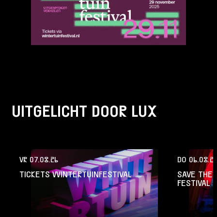
UITGELICHT DOOR LUX
VR 07.08.26
DO 06.08.2
TICKETS WINTERTUINFESTIVAL
SAVE THE 
FESTIVAL