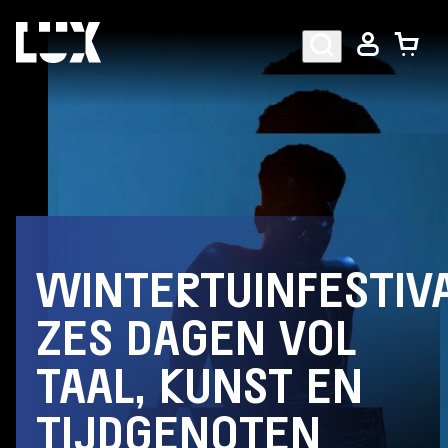
AGENDA
PROGRAMMA
WINTERTUINFESTIVA
CAFÉ-RESTAURANT
ZES DAGEN VOL
TAAL, KUNST EN
Bezoekersinformatie
TIJDGENOTEN