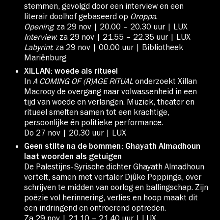
stemmen, gevolgd door een interview en een
literair doolhof gebaseerd op
Oroppa
.
Opening
: za 29 nov | 20.00 – 20.30 uur | LUX
Interview
: za 29 nov | 21.55 – 22.35 uur | LUX
Labyrint
: za 29 nov | 00.00 uur | Bibliotheek
Mariënburg
XILLAN: woede als ritueel
In
A COMING OF (R)AGE RITUAL
onderzoekt Xillan
Macrooy de overgang naar volwassenheid in een
tijd van woede en verlangen. Muziek, theater en
ritueel smelten samen tot een krachtige,
persoonlijke én politieke performance.
Do 27 nov | 20.30 uur | LUX
Geen stilte na de bommen: Ghayath Almadhoun
laat woorden als getuigen
De Palestijns-Syrische dichter Ghayath Almadhoun
vertelt, samen met vertaler Djûke Poppinga, over
schrijven te midden van oorlog en ballingschap. Zijn
poëzie vol herinnering, verlies en hoop maakt dit
een indringend en ontroerend optreden.
Za 29 nov | 21.10 – 21.40 uur | LUX