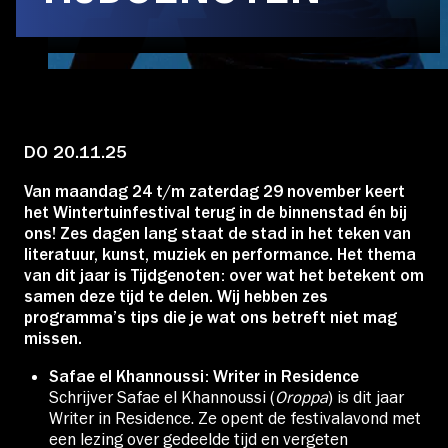
Educatie
Over Stichting LUX
DO 20.11.25
Nieuws
Van maandag 24 t/m zaterdag 29 november keert
het Wintertuinfestival terug in de binnenstad én bij
ons! Zes dagen lang staat de stad in het teken van
literatuur, kunst, muziek en performance. Het thema
Account
van dit jaar is Tijdgenoten: over wat het betekent om
samen deze tijd te delen. Wij hebben zes
programma’s tips die je wat ons betreft niet mag
missen.
Volg ons op:
Safae el Khannoussi: Writer in Residence
Schrijver Safae el Khannoussi (
Oroppa
) is dit jaar
Writer in Residence. Ze opent de festivalavond met
een lezing over gedeelde tijd en vergeten