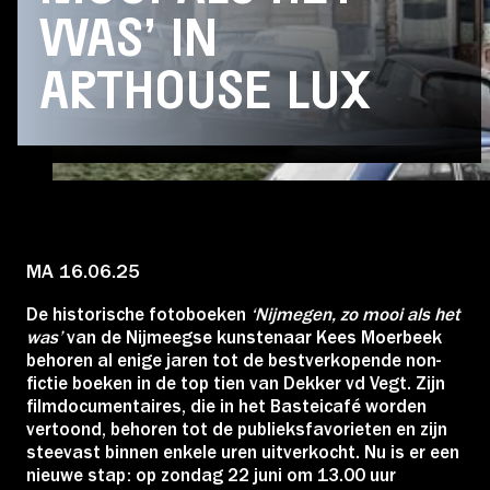
Educatie
WAS’ IN
ARTHOUSE LUX
Over Stichting LUX
Nieuws
MA 16.06.25
Account
De historische fotoboeken
‘Nijmegen, zo mooi als het
was’
van de Nijmeegse kunstenaar Kees Moerbeek
behoren al enige jaren tot de bestverkopende non-
Volg ons op:
fictie boeken in de top tien van Dekker vd Vegt. Zijn
filmdocumentaires, die in het Basteicafé worden
vertoond, behoren tot de publieksfavorieten en zijn
steevast binnen enkele uren uitverkocht. Nu is er een
nieuwe stap: op zondag 22 juni om 13.00 uur