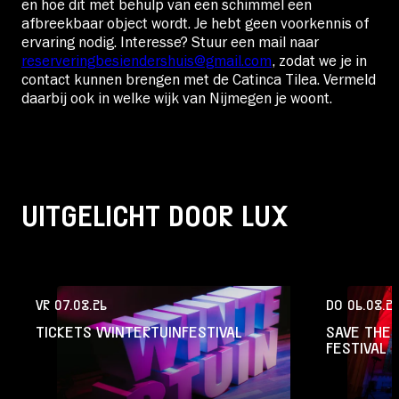
en hoe dit met behulp van een schimmel een
afbreekbaar object wordt. Je hebt geen voorkennis of
ervaring nodig. Interesse? Stuur een mail naar
reserveringbesiendershuis@gmail.com
, zodat we je in
contact kunnen brengen met de Catinca Tilea. Vermeld
daarbij ook in welke wijk van Nijmegen je woont.
UITGELICHT DOOR LUX
VR 07.08.26
DO 06.08.2
TICKETS WINTERTUINFESTIVAL
SAVE THE 
FESTIVAL