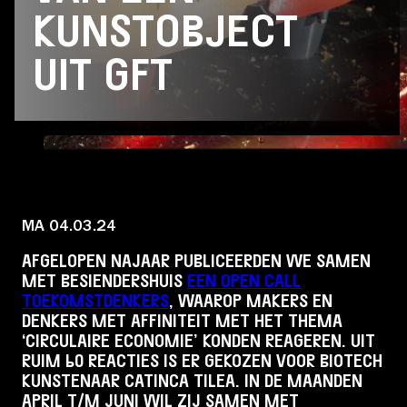
Educatie
KUNSTOBJECT
UIT GFT
Over Stichting LUX
Nieuws
MA 04.03.24
Account
AFGELOPEN NAJAAR PUBLICEERDEN WE SAMEN
MET BESIENDERSHUIS
EEN OPEN CALL
TOEKOMSTDENKERS
, WAAROP MAKERS EN
Volg ons op:
DENKERS MET AFFINITEIT MET HET THEMA
‘CIRCULAIRE ECONOMIE’ KONDEN REAGEREN. UIT
RUIM 60 REACTIES IS ER GEKOZEN VOOR BIOTECH
KUNSTENAAR CATINCA TILEA. IN DE MAANDEN
APRIL T/M JUNI WIL ZIJ SAMEN MET