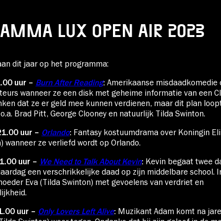
AMMA LUX OPEN AIR 2023
aan dit jaar op het programma:
1.00 uur –
Burn After Reading
:
Amerikaanse misdaadkomedie 
cteurs wanneer ze een disk met geheime informatie van een C
nken dat ze er geld mee kunnen verdienen, maar dit plan loop
.a. Brad Pitt, George Clooney en natuurlijk Tilda Swinton.
1.00 uur –
Orlando
:
Fantasy kostuumdrama over Koningin Eli
n) wanneer ze verliefd wordt op Orlando.
1.00 uur –
We Need to Talk About Kevin
:
Kevin begaat twee da
jaardag een verschrikkelijke daad op zijn middelbare school. 
 moeder Eva (Tilda Swinton) met gevoelens van verdriet en
ijkheid.
1.00 uur –
Only Lovers Left Alive
:
Muzikant Adam komt na jaren