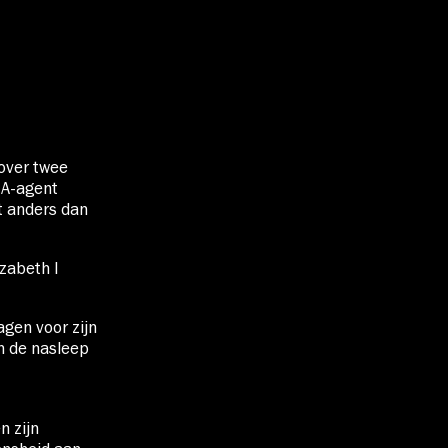
over twee
IA-agent
t anders dan
zabeth I
gen voor zijn
In de nasleep
 zijn