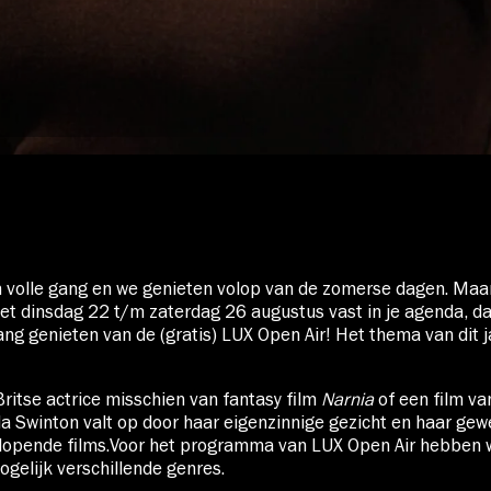
Over Stichting LUX
Nieuws
n volle gang en we genieten volop van de zomerse dagen. Maa
Zet dinsdag 22 t/m zaterdag 26 augustus vast in je agenda, d
ang genieten van de (gratis) LUX Open Air! Het thema van dit ja
Britse actrice misschien van fantasy film
Narnia
of een film v
da Swinton valt op door haar eigenzinnige gezicht en haar gewe
enlopende films.Voor het programma van LUX Open Air hebben
ogelijk verschillende genres.