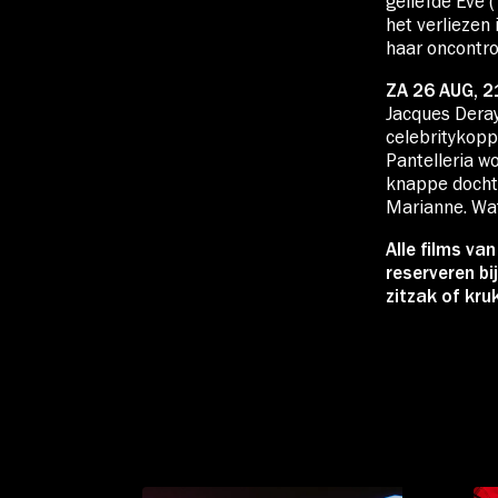
geliefde Eve 
het verliezen 
haar oncontro
ZA 26 AUG, 2
Jacques Deray
celebritykopp
Pantelleria w
knappe dochter
Marianne. Wat
Alle films va
reserveren bi
zitzak of kru