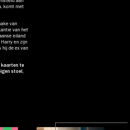
mensheid aan
va, komt met
ake van
kantie van het
aanse eiland
Harry en zijn
 hij de ex van
n kaarten te
eigen stoel,