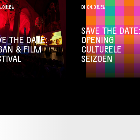
.08.26
DI 04.08.26
SAVE THE DATE
VE THE DATE:
OPENING
GAN & FILM
CULTURELE
STIVAL
SEIZOEN