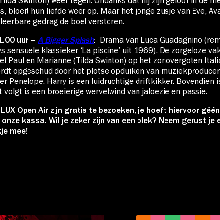
(Tilda Swinton) weer tegen. Ondanks dat hij zijn geloof in de 
is, bloeit hun liefde weer op. Maar het jonge zusje van Eve, A
leerbare gedrag de boel verstoren.
1.00 uur –
A Bigger Splash
:
Drama van Luca Guadagnino (rem
s sensuele klassieker ‘La piscine’ uit 1969). De zorgeloze va
el Paul en Marianne (Tilda Swinton) op het zonovergoten Itali
ordt opgeschud door het plotse opduiken van muziekproducer 
 Penelope. Harry is een luidruchtige driftkikker. Bovendien is
 volgt is een broeierige wervelwind van jaloezie en passie.
n LUX Open Air zijn gratis te bezoeken, je hoeft hiervoor géé
j onze kassa. Wil je zeker zijn van een plek? Neem gerust je 
kje mee!