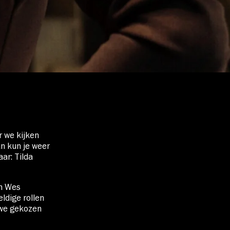
r we kijken
an kun je weer
ar: Tilda
an Wes
ldige rollen
 we gekozen