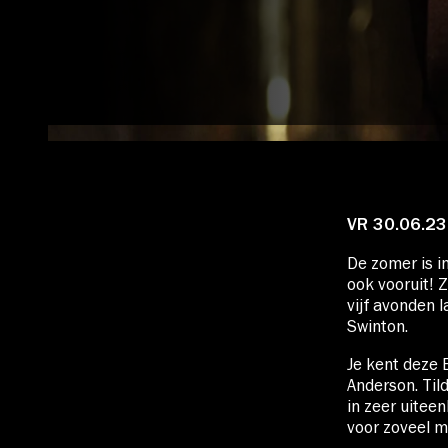
Account
VR 30.06.23
Volg ons op:
De zomer is i
ook vooruit! 
vijf avonden l
Swinton.
Je kent deze 
Anderson. Til
in zeer uite
voor zoveel m