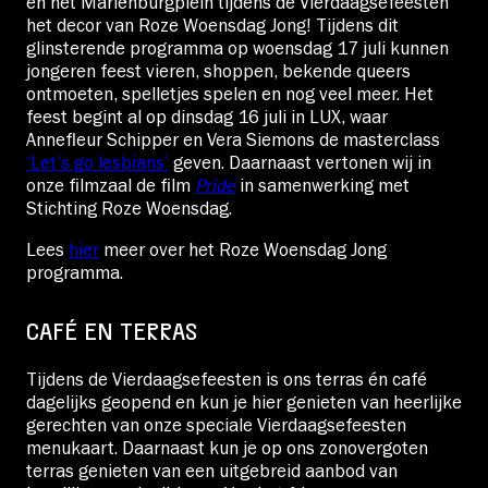
en het Mariënburgplein tijdens de Vierdaagsefeesten
het decor van Roze Woensdag Jong! Tijdens dit
glinsterende programma op woensdag 17 juli kunnen
jongeren feest vieren, shoppen, bekende queers
ontmoeten, spelletjes spelen en nog veel meer. Het
feest begint al op dinsdag 16 juli in LUX, waar
Annefleur Schipper en Vera Siemons de masterclass
‘Let’s go lesbians’
geven. Daarnaast vertonen wij in
onze filmzaal de film
Pride
in samenwerking met
Stichting Roze Woensdag.
Lees
hier
meer over het Roze Woensdag Jong
programma.
CAFÉ EN TERRAS
Tijdens de Vierdaagsefeesten is ons terras én café
dagelijks geopend en kun je hier genieten van heerlijke
gerechten van onze speciale Vierdaagsefeesten
menukaart. Daarnaast kun je op ons zonovergoten
terras genieten van een uitgebreid aanbod van