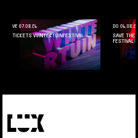
VR 07.08.26
DO 06.08.2
TICKETS WINTERTUINFESTIVAL
SAVE THE 
FESTIVAL