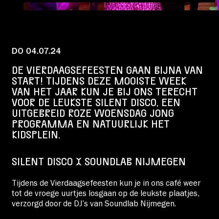
Educatie
Over Stichting LUX
DO 04.07.24
DE VIERDAAGSEFEESTEN GAAN BIJNA VAN
Nieuws
START! TIJDENS DEZE MOOISTE WEEK
VAN HET JAAR KUN JE BIJ ONS TERECHT
VOOR DE LEUKSTE SILENT DISCO, EEN
UITGEBREID ROZE WOENSDAG JONG
PROGRAMMA EN NATUURLIJK HET
Account
KIDSPLEIN.
SILENT DISCO X SOUNDLAB NIJMEGEN
Volg ons op:
Tijdens de Vierdaagsefeesten kun je in ons café weer
tot de vroege uurtjes losgaan op de leukste plaatjes,
verzorgd door de DJ’s van Soundlab Nijmegen.