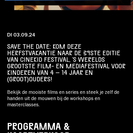
Educatie
Over Stichting LUX
DI 03.09.24
SAVE THE DATE: KOM DEZE
Nieuws
HERFSTVAKANTIE NAAR DE 39STE EDITIE
VAN CINEKID FESTIVAL, ’S WERELDS
GROOTSTE FILM- EN MEDIAFESTIVAL VOOR
KINDEREN VAN 4 – 14 JAAR EN
(GROOT)OUDERS!
Account
Bekijk de mooiste films en series en steek je zelf de
handen uit de mouwen bij de workshops en
Volg ons op:
masterclasses.
PROGRAMMA &