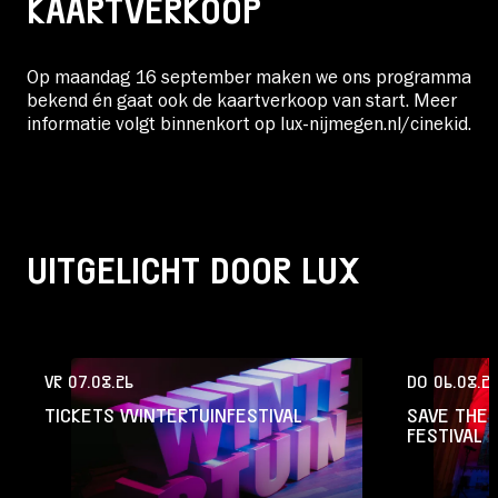
KAARTVERKOOP
Op maandag 16 september maken we ons programma
bekend én gaat ook de kaartverkoop van start. Meer
informatie volgt binnenkort op lux-nijmegen.nl/cinekid.
UITGELICHT DOOR LUX
VR 07.08.26
DO 06.08.2
TICKETS WINTERTUINFESTIVAL
SAVE THE 
FESTIVAL