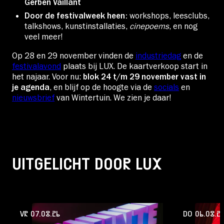
Gerben Vaillant
Door de festivalweek heen:
workshops, leesclubs,
talkshows, kunstinstallaties,
cinepoems
, en nog
veel meer!
Op 28 en 29 november vinden de
industriedag
en de
festivalavond
plaats bij LUX. De kaartverkoop start in
het najaar. Voor nu:
blok 24 t/m 29 november vast in
je agenda
, en blijf op de hoogte via de
socials
en
nieuwsbrief
van Wintertuin. We zien je daar!
UITGELICHT DOOR LUX
VR 07.08.26
DO 06.08.2