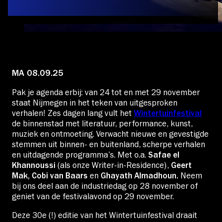
Educatie
Over Stichting LUX
MA 08.09.25
Nieuws
Pak je agenda erbij: van 24 tot en met 29 november
staat Nijmegen in het teken van uitgesproken
verhalen! Zes dagen lang vult het
Wintertuinfestival
de binnenstad met literatuur, performance, kunst,
Account
muziek en ontmoeting. Verwacht nieuwe en gevestigde
stemmen uit binnen- en buitenland, scherpe verhalen
en uitdagende programma’s. Met o.a.
Safae el
Khannoussi
(als onze Writer-in-Residence),
Geert
Volg ons op:
Mak, Cobi van Baars
en
Ghayath Almadhoun.
Neem
bij ons deel aan de industriedag op 28 november of
geniet van de festivalavond op 29 november.
Deze 30e (!) editie van het Wintertuinfestival draait