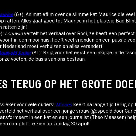
aurice
(6+): Animatiefilm over de slimme kat Maurice die veel 
p ratten. Alles gaat goed tot Maurice in het plaatsje Bad Blin
 ratten zijn!
):
Leeuwin
vertelt het verhaal over Rosi, ze heeft een perfect 
woont in een mooi huis, heeft veel vrienden en een passie voor
r Nederland moet verhuizen en alles verandert.
aaiveld Junior
(AL): Krijg voor het eerst een inkijkje in de fas
onze voeten, de basis van ons bestaan.
S TERUG OP HET GROTE DOE
ssieker voor vele ouders!
Minoes
keert na lange tijd terug op 
 verteld het verhaal over een jonge vrouw (gespeeld door Cari
ransformeert in een kat en een journalist (Theo Maassen) hel
een complot. Te zien op zondag 30 april!