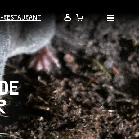
É-RESTAURANT
 DE
R