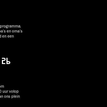
 programma.
pa’s en oma’s
d en een
 26
rom
0 uur volop
an ons plein