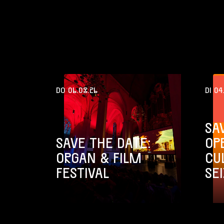
DO 06.08.26
DI 04
SA
SAVE THE DATE:
OP
ORGAN & FILM
CU
FESTIVAL
SE