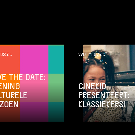
.08.26
WO 29.07.26
VE THE DATE:
ENING
CINEKID
LTURELE
PRESENTEERT:
IZOEN
KLASSIEKERS!