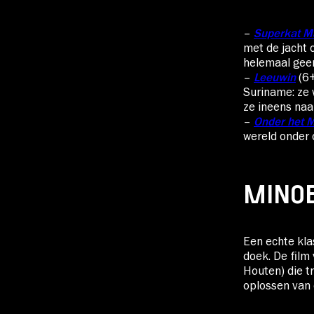
–
Superkat M
met de jacht o
helemaal geen
–
Leeuwin
(6+
Suriname: ze 
ze ineens naa
–
Onder het M
wereld onder 
MINOE
Een echte kla
doek. De film
Houten) die t
oplossen van 