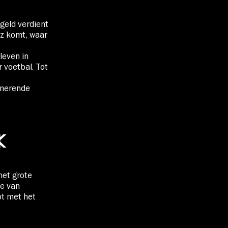
geld verdient
tz komt, waar
leven in
 voetbal. Tot
cinerende
K
het grote
ce van
pt met het