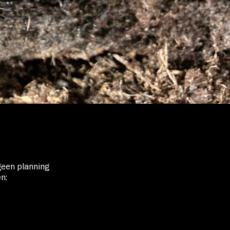
 geen planning
n: