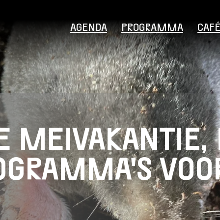
AGENDA
PROGRAMMA
CAF
E MEIVAKANTIE,
Bezoekersinformatie
OGRAMMA'S VOO
Educatie