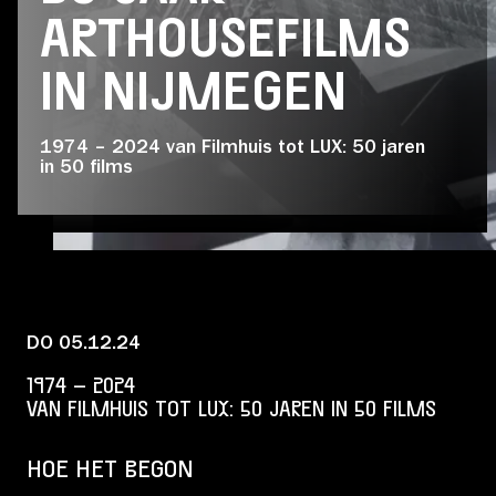
Educatie
ARTHOUSEFILMS
IN NIJMEGEN
Over Stichting LUX
1974 – 2024 van Filmhuis tot LUX: 50 jaren
in 50 films
Nieuws
Account
DO 05.12.24
Volg ons op:
1974 – 2024
VAN FILMHUIS TOT LUX: 50 JAREN IN 50 FILMS
HOE HET BEGON