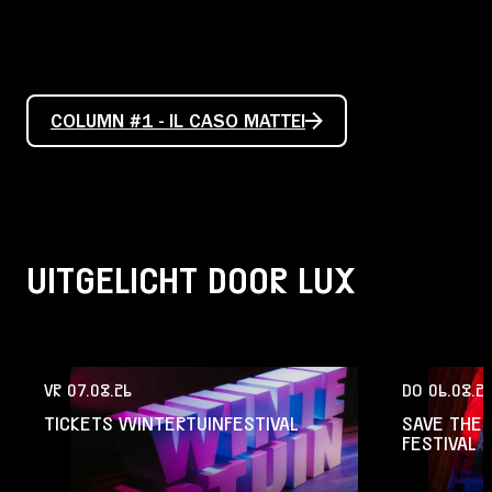
COLUMN #1 - IL CASO MATTEI
UITGELICHT DOOR LUX
VR 07.08.26
DO 06.08.2
TICKETS WINTERTUINFESTIVAL
SAVE THE 
FESTIVAL