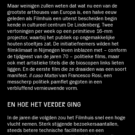
Maar weinigen zullen weten dat wat nu een van de
grootste arthouses van Europa is, een halve eeuw
geleden als Filmhuis een uiterst bescheiden begin
kende in cultureel centrum De Lindenberg. Twee
vertoningen per week op een primitieve 16-mm
projector, waarbij het publiek op ongemakkelijke
houten stoeltjes zat. De initiatiefnemers wilden het
filmklimaat in Nijmegen leven inblazen met – conform
de tijdgeest van de jaren 70 – politieke films, maar
ook met artistieke titels die de bioscopen links lieten
liggen. En de eerste film die ze draaiden was een soort
manifest.
Il caso Mattei
van Francesco Rosi, een
messcherp politiek pamflet gegoten in een
verbluffend vernieuwende vorm.
EN HOE HET VERDER GING
In de jaren die volgden zou het Filmhuis snel een hoge
vlucht nemen. Sterk stijgende bezoekersaantallen,
steeds betere technische faciliteiten en een