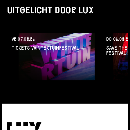
UITGELICHT DOOR LUX
VR 07.08.26
DO 06.08.2
TICKETS WINTERTUINFESTIVAL
SAVE THE 
FESTIVAL