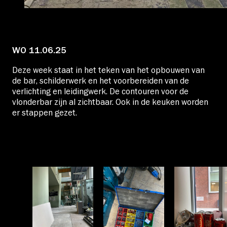
Educatie
Over Stichting LUX
WO 11.06.25
Deze week staat in het teken van het opbouwen van
Nieuws
de bar, schilderwerk en het voorbereiden van de
verlichting en leidingwerk. De contouren voor de
vlonderbar zijn al zichtbaar. Ook in de keuken worden
er stappen gezet.
Account
Volg ons op: