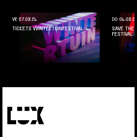
VR 07.08.26
DO 06.08.2
TICKETS WINTERTUINFESTIVAL
SAVE THE 
FESTIVAL