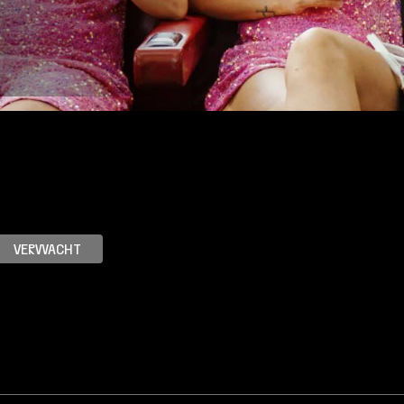
Over Stichting LUX
Nieuws
VERWACHT
Genres
Animatie
Comedy