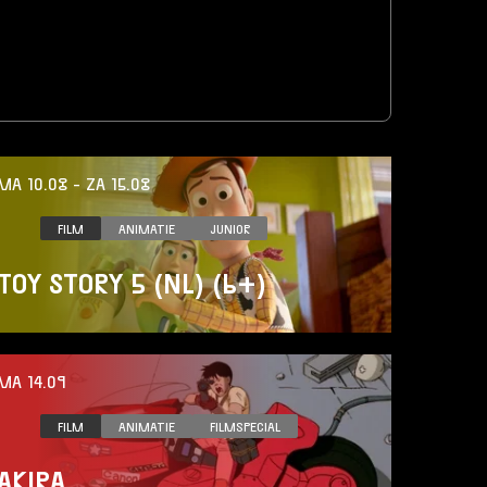
LUX Open Air
LUXRewind
Onze Zomeragenda
Opening Culturele Seizoen
Previously Unreleased
Verhuuractiviteit
roblem
MA 10.08
-
ZA 15.08
FILM
ANIMATIE
JUNIOR
TOY STORY 5 (NL) (6+)
MA 14.09
FILM
ANIMATIE
FILMSPECIAL
AKIRA