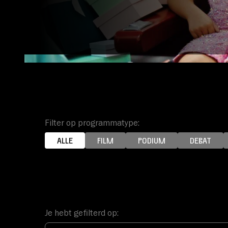
Account
Volg ons op:
Filter op programmatype:
ALLE
FILM
PODIUM
DEBAT
Je hebt gefilterd op: