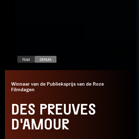
FILM
DRAMA
Winnaar van de Publieksprijs van de Roze
Filmdagen
DES PREUVES
D'AMOUR