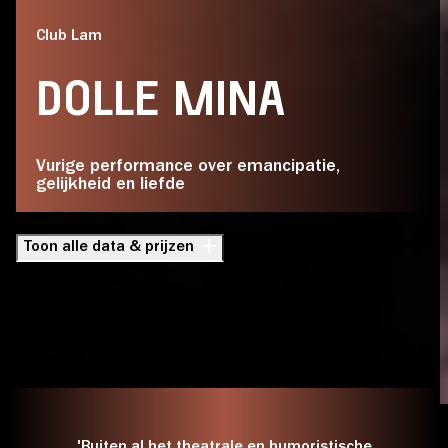
Club Lam
DOLLE MINA
Vurige performance over emancipatie,
gelijkheid en liefde
Toon alle data & prijzen
'Buiten al het theatrale en humoristische