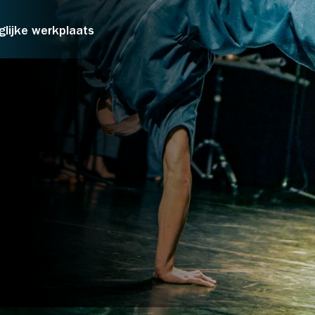
Over Stichting LUX
glijke werkplaats
Nieuws
PRIJZEN*
Normaal:
LUX Vriend:
Jongere t/
m 
jaar/
Student
tot een zintuiglijke werkplaats