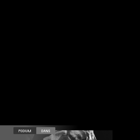
ZA 14.11
PODIUM
DANS