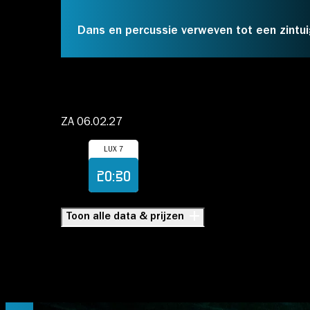
Dans en percussie verweven tot een zintui
Account
ZA 06.02.27
LUX 7
Volg ons op:
Koop
20:30
Corpo Máquina Society
Toon alle data & prijzen
FÁBRICA
Dans en percussie verweven 