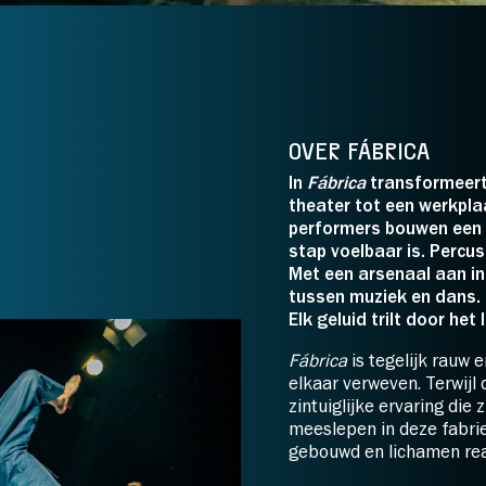
E: Podium On
26/
27:
Strippenkaar
p je tickets:
26/
27:
*Dit is een selectie. In de w
OVER FÁBRICA
prijssoorten zichtbaar.
In
Fábrica
transformeert
theater tot een werkpla
performers bouwen een u
stap voelbaar is. Percus
Met een arsenaal aan i
tussen muziek en dans. 
Elk geluid trilt door het li
Fábrica
is tegelijk rauw 
elkaar verweven. Terwijl
zintuiglijke ervaring die 
meeslepen in deze fabrie
gebouwd en lichamen rea