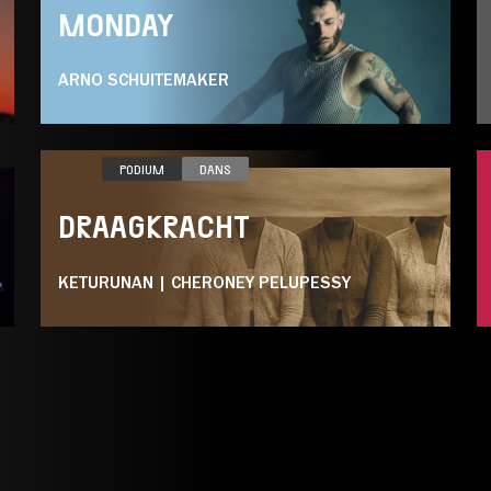
MONDAY
ARNO SCHUITEMAKER
DO 05.11
PODIUM
DANS
DRAAGKRACHT
KETURUNAN | CHERONEY PELUPESSY