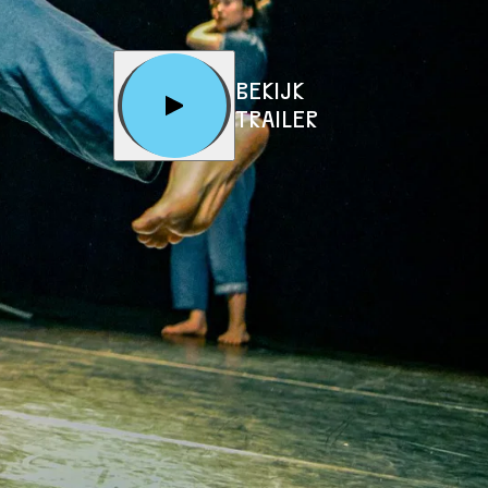
BEKIJK
TRAILER
€ 20,00
€ 17,00
25
€ 12,00
/
CJP: