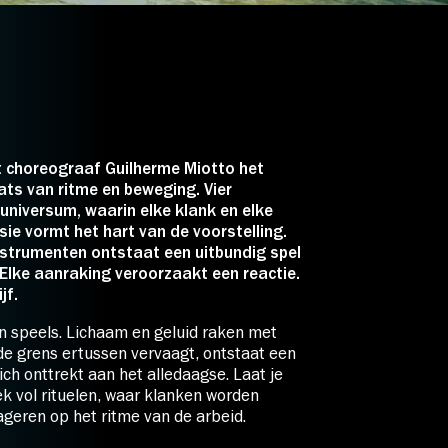
beperkt
€ 0,00
t Dans
€ 0,00
ebshop zijn alle beschikbare
 choreograaf Guilherme Miotto het
ats van ritme en beweging. Vier
niversum, waarin elke klank en elke
sie vormt het hart van de voorstelling.
nstrumenten ontstaat een uitbundig spel
Elke aanraking veroorzaakt een reactie.
jf.
en speels. Lichaam en geluid raken met
 de grens ertussen vervaagt, ontstaat een
zich onttrekt aan het alledaagse. Laat je
k vol rituelen, waar klanken worden
geren op het ritme van de arbeid.