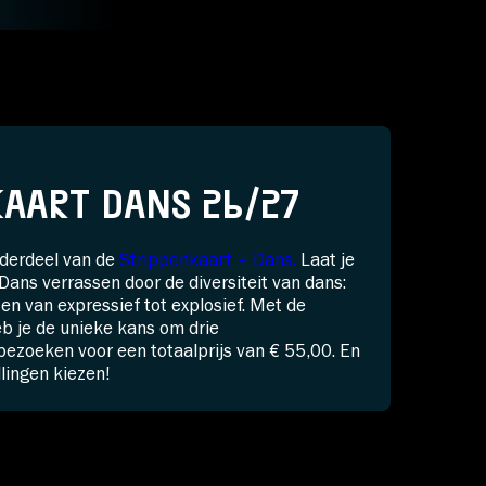
KAART DANS 26/27
nderdeel van de
Strippenkaart – Dans.
Laat je
ans verrassen door de diversiteit van dans:
 en van expressief tot explosief. Met de
b je de unieke kans om drie
bezoeken voor een totaalprijs van € 55,00. En
llingen kiezen!