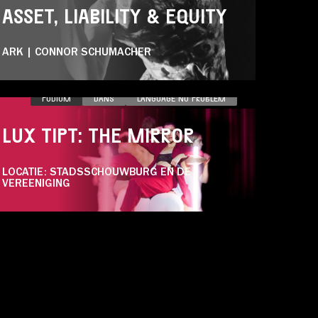
ASSET, LIABILITY & EQUITY
ARK | CONNOR SCHUMACHER
ZA 28.11
PODIUM
DANS
LANGUAGE NO PROBLEM
LUX TIPT: THE MIRROR
LOCATIE: STADSSCHOUWBURG EN DE
VEREENIGING