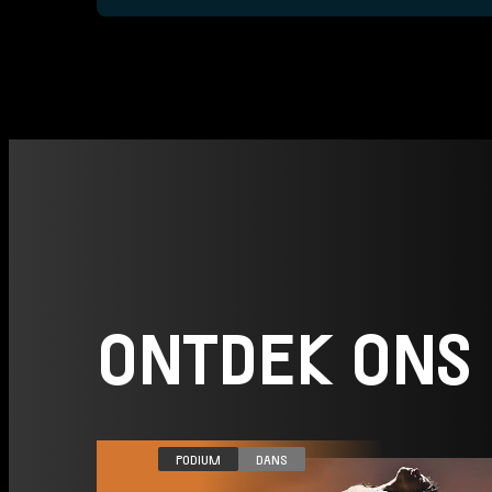
ONTDEK ONS
VR 04.12
PODIUM
DANS