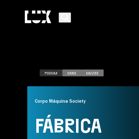
PODIUM
DANS
MUZIEK
AGENDA
Corpo Máquina Society
PROGRAMMA
FÁBRICA
CAFÉ-RESTAURANT