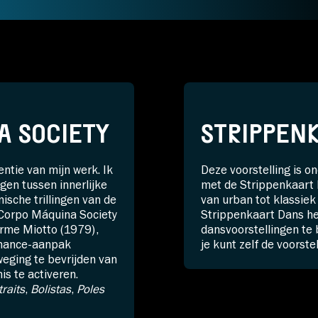
A SOCIETY
STRIPPEN
ntie van mijn werk. Ik
Deze voorstelling is o
agen tussen innerlijke
met de Strippenkaart D
ische trillingen van de
van urban tot klassiek
” Corpo Máquina Society
Strippenkaart Dans he
erme Miotto (1979),
dansvoorstellingen te 
ormance-aanpak
je kunt zelf de voorste
weging te bevrijden van
is te activeren.
traits
,
Bolistas
,
Poles