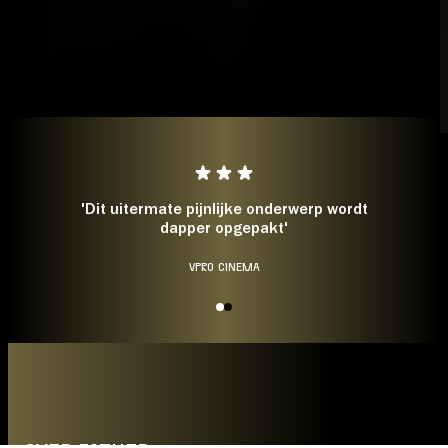
'Dit uitermate pijnlijke onderwerp wordt
dapper opgepakt'
VPRO CINEMA