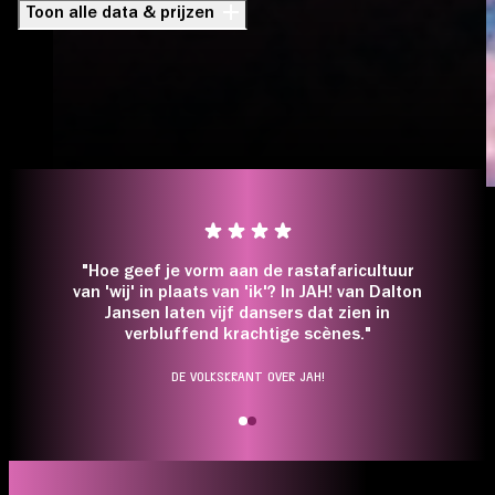
Toon alle data & prijzen
"Hoe geef je vorm aan de rastafaricultuur
van 'wij' in plaats van 'ik'? In JAH! van Dalton
Jansen laten vijf dansers dat zien in
verbluffend krachtige scènes."
DE VOLKSKRANT OVER JAH!