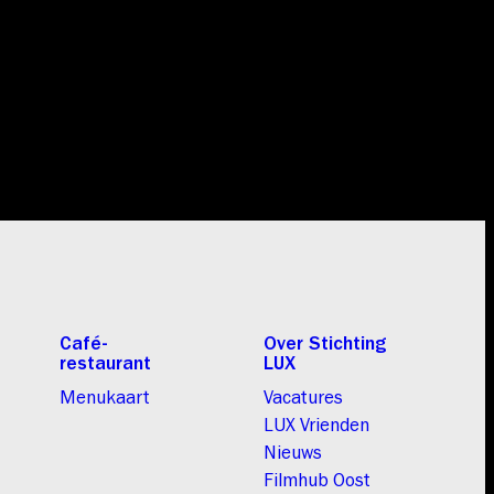
Café-
Over Stichting
restaurant
LUX
Menukaart
Vacatures
LUX Vrienden
Nieuws
Filmhub Oost