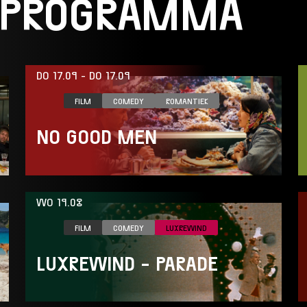
 PROGRAMMA
DO 17.09
-
DO 17.09
FILM
COMEDY
ROMANTIEK
NO GOOD MEN
WO 19.08
FILM
COMEDY
LUXREWIND
LUXREWIND - PARADE