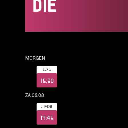
DIE
Account
MORGEN
Volg ons op:
LUX 1
Koop
15:30
Absurdistische science-fiction 
ZA 08.08
GOOD LU
J. IVENS
Koop
FUN, DO
19:45