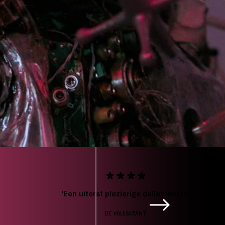
/
CJP:
€ 0,00
ebshop zijn alle beschikbare
'Een uiterst plezierige dollemansrit'
DE VOLKSKRANT