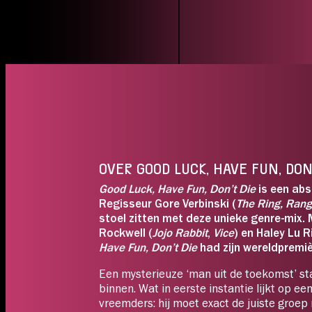
Koop
15:30
MA 10.08
J. IVENS
Koop
19:45
OVER GOOD LUCK, HAVE FUN, DON
DI 11.08
Good Luck, Have Fun, Don’t Die
is een abs
LUX 1
Regisseur Gore Verbinski (
The Ring, Ran
stoel zitten met deze unieke genre-mix. 
Koop
15:30
Rockwell (
Jojo Rabbit
,
Vice
) en Haley Lu 
Have Fun, Don’t Die
had zijn wereldpremiè
WO 12.08
Een mysterieuze ‘man uit de toekomst’ sta
binnen. Wat in eerste instantie lijkt op een 
LUX 3
vreemders: hij moet exact de juiste gro