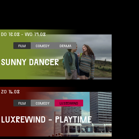
DO 13.08
-
WO 19.08
FILM
COMEDY
DRAMA
SUNNY DANCER
ZO 16.08
FILM
COMEDY
LUXREWIND
LUXREWIND - PLAYTIME