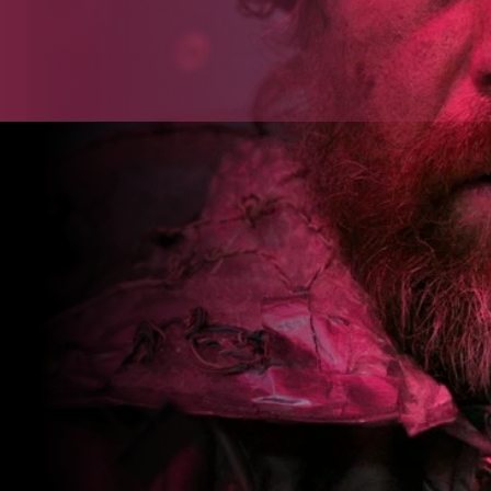
Over Stichting LUX
Nieuws
van Gore Verbinski
PRIJZEN*
CK, HAVE
Normaal:
LUX Vriend:
N'T DIE
Jongere t/
m 