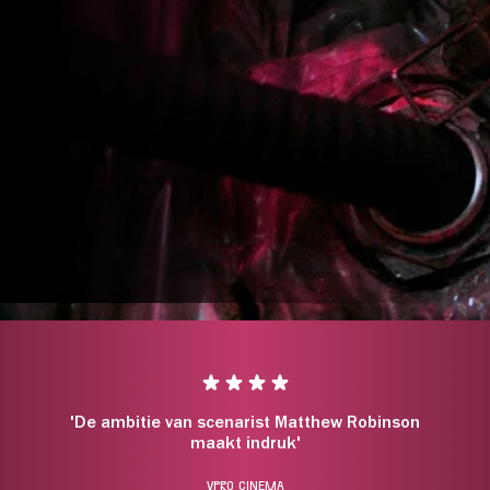
jaar/
Student
Cineville:
*Dit is een selectie. In de w
p je tickets:
prijssoorten zichtbaar.
'De ambitie van scenarist Matthew Robinson
maakt indruk'
VPRO CINEMA