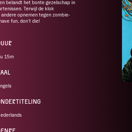
amen belandt het bonte gezelschap in
rtenissen. Terwijl de klok
er andere opnemen tegen zombie-
have fun, don’t die!
DUUR
u 15m
TAAL
ngels
ONDERTITELING
ederlands
GENRE