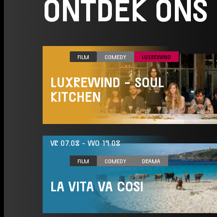
ONTDEK ONS
WO 19.08
ZO 20.09
LUX 2
Koop
15:20
FILM
COMEDY
LUXREWIND
LUXREWIND - SOUL
KITCHEN
VR 07.08
-
WO 19.08
FILM
COMEDY
DRAMA
LA VITA VA COSI