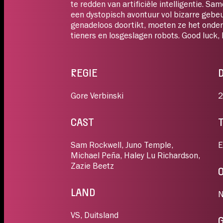
te redden van artificiële intelligentie. S
Koop
21:00
een dystopisch avontuur vol bizarre gebeu
genadeloos doortikt, moeten ze het ond
tieners en losgeslagen robots. Good luck, 
DO 13.08
LUX 3
REGIE
Koop
21:10
Gore Verbinski
2
VR 14.08
CAST
LUX 2
Sam Rockwell, Juno Temple,
E
Koop
12:45
Michael Peña, Haley Lu Richardson,
Zazie Beetz
ZA 15.08
LAND
N
LUX 2
VS, Duitsland
Koop
15:25