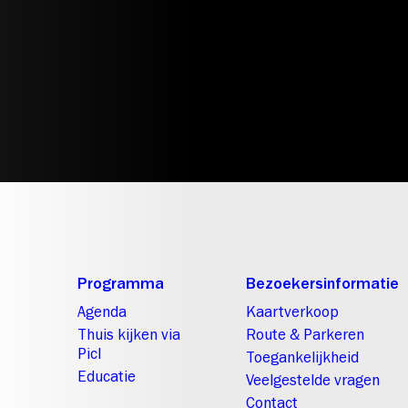
Programma
Bezoekersinformatie
Agenda
Kaartverkoop
Thuis kijken via
Route & Parkeren
Picl
Toegankelijkheid
Educatie
Veelgestelde vragen
Contact