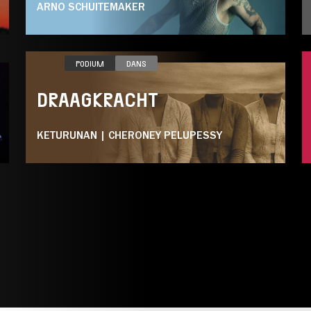
ARNO SCHUITEMAKER
DO 05.11
PODIUM
DANS
DRAAGKRACHT
KETURUNAN | CHERONEY PELUPESSY