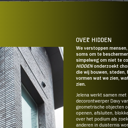
26/
27:
Strippenkaar
p je tickets:
26/
27:
*Dit is een selectie. In de w
prijssoorten zichtbaar.
OVER HIDDEN
We verstoppen mensen, 
soms om te beschermen
simpelweg om niet te co
HIDDEN
onderzoekt chor
die wij bouwen, steden,
vormen wat we zien, wa
zien.
Jelena werkt samen met
decorontwerper Davy van
geometrische objecten 
openen, afsluiten, blokke
over het podium als zoek
anderen in duisternis w