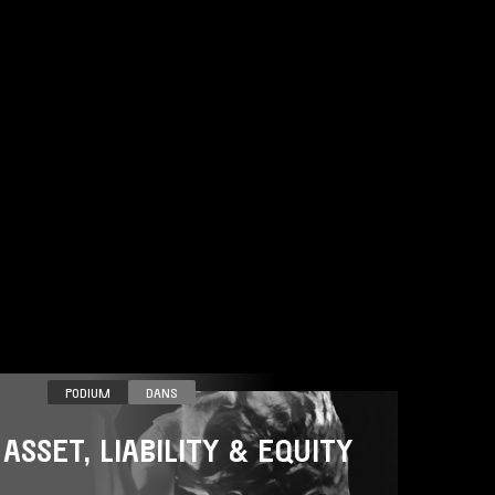
ZA 14.11
PODIUM
DANS
ASSET, LIABILITY & EQUITY