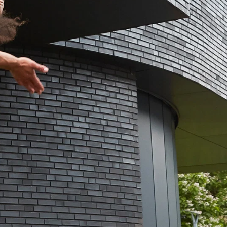
€ 21,50
€ 18,50
25
€ 12,00
/
CJP:
beperkt
€ 0,00