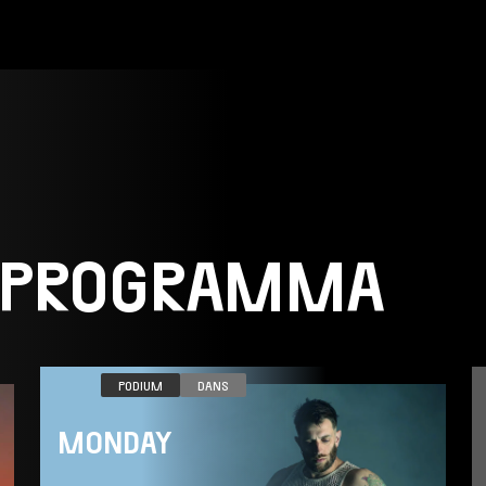
 PROGRAMMA
VR 06.11
PODIUM
DANS
MONDAY