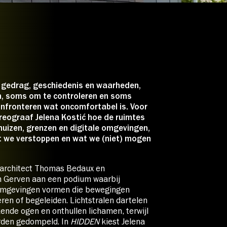
t Dans
€ 0,00
ebshop zijn alle beschikbare
gedrag, geschiedenis en waarheden,
, soms om te controleren en soms
nfronteren wat oncomfortabel is. Voor
eograaf Jelena Kostić hoe de ruimtes
 huizen, grenzen en digitale omgevingen,
t we verstoppen en wat we (niet) mogen
 architect Thomas Bedaux en
 Gerven aan een podium waarbij
omgevingen vormen die bewegingen
ren of begeleiden. Lichtstralen dartelen
ende ogen en onthullen lichamen, terwijl
orden gedompeld. In
HIDDEN
kiest Jelena