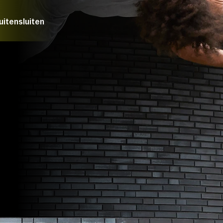
Over Stichting LUX
uitensluiten
Nieuws
PRIJZEN*
Normaal:
LUX Vriend:
Jongere t/
m 
jaar/
Student
rstoppen en buitensluiten
E: Podium On