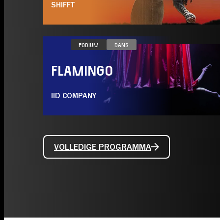
SHIFFT
ZA 16.01
PODIUM
DANS
FLAMINGO
IID COMPANY
VOLLEDIGE PROGRAMMA