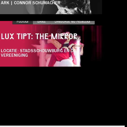
ARK | CONNOR SCHUMACHER
ZA 28.11
PODIUM
DANS
LANGUAGE NO PROBLEM
LUX TIPT: THE MIRROR
LOCATIE: STADSSCHOUWBURG EN DE
VEREENIGING