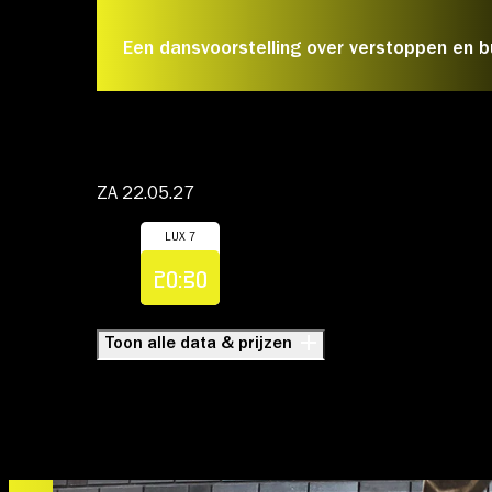
Een dansvoorstelling over verstoppen en b
Account
ZA 22.05.27
LUX 7
Volg ons op:
Koop
Jelena Kostić
20:30
Toon alle data & prijzen
HIDDEN
Een dansvoorstelling over ve