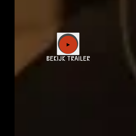
BEKIJK TRAILER