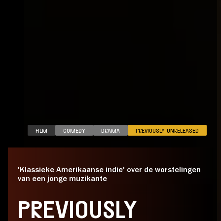
FILM
COMEDY
DRAMA
PREVIOUSLY UNRELEASED
'Klassieke Amerikaanse indie' over de worstelingen
van een jonge muzikante
PREVIOUSLY