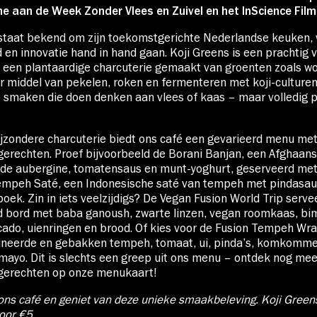
Over Stichting LUX
 aan de Week Zonder Vlees en Zuivel en het InScience Film 
 staat bekend om zijn toekomstgerichte Nederlandse keuken, 
en innovatie hand in hand gaan. Koji Greens is een prachtig 
e: een plantaardige charcuterie gemaakt van groenten zoals wor
Nieuws
r middel van pekelen, roken en fermenteren met koji-culture
e smaken die doen denken aan vlees of kaas – maar volledig p
jzondere charcuterie biedt ons café een gevarieerd menu me
gerechten. Proef bijvoorbeeld de Borani Banjan, een Afghaanse
de aubergine, tomatensaus en munt-yoghurt, geserveerd met
mpeh Saté, een Indonesische saté van tempeh met pindasaus
oek. Zin in iets veelzijdigs? De Vegan Fusion World Trip serve
uld bord met baba ganoush, zwarte linzen, vegan roomkaas, b
ado, uienringen en brood. Of kies voor de Fusion Tempeh Wra
rineerde en gebakken tempeh, tomaat, ui, pinda’s, komkomme
mayo. Dit is slechts een greep uit ons menu – ontdek nog me
 gerechten op onze menukaart!
ons café en geniet van deze unieke smaakbeleving. Koji Greens
voor €5.