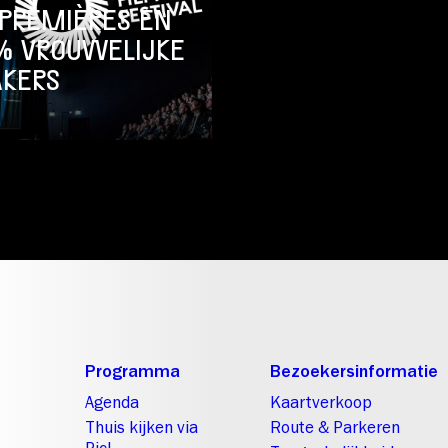
 PREMIÈRES EN
% VROUWELIJKE
KERS
Programma
Bezoekersinformatie
Agenda
Kaartverkoop
Thuis kijken via
Route & Parkeren
Picl