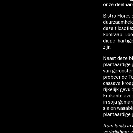
onze deelname
Bistro Flores
duurzaamheid 
deze filosofi
koolraap. Doo
diepe, hartig
Account
zijn.
Naast deze bi
plantaardige 
Volg ons op:
van gerooster
probeer de Te
cassave kroep
rijkelijk gev
krokante avoc
in soja gema
sla en wasabi
plantaardige
Kom langs in 
verkrijgbaar 