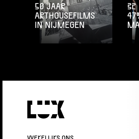
50 JAAR
32
ARTHOUSEFILMS
47
IN NIJMEGEN
MA
WEKELIJKS ONS