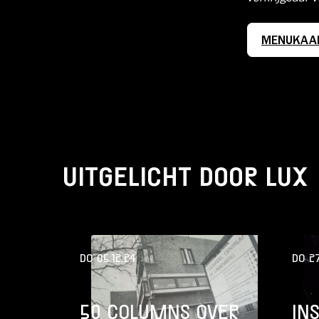
MENUKAA
UITGELICHT DOOR LUX
DO 05.12.24
DO 27
50 COLUMNS OVER
IN