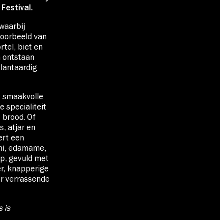
Festival.
waarbij
voorbeeld van
tel, biet en
n ontstaan
lantaardig
t smaakvolle
 specialiteit
 brood. Of
, atjar en
ert een
imi, edamame,
p, gevuld met
r, knapperige
er verrassende
 is