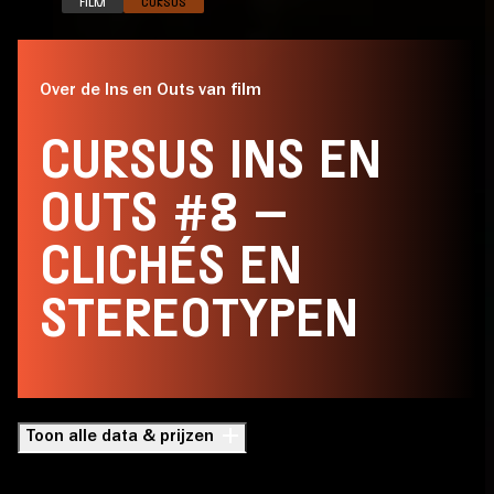
FILM
CURSUS
Over de Ins en Outs van film
CURSUS INS EN
OUTS #8 –
CLICHÉS EN
STEREOTYPEN
Toon alle data & prijzen