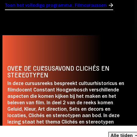
Toon het volledige programma: Filmcursussen
OVER DE CURSUSAVOND CLICHÉS EN
STEREOTYPEN
In deze cursusreeks bespreekt cultuurhistoricus en
filmdocent Constant Hoogenbosch verschillende
aspecten die komen kijken bij het maken en het
beleven van film. In deel 2 van de reeks komen
Geluid, Kleur, Art direction, Sets en decors en
locaties, Clichés en stereotypen aan bod. In deze
lezing staat het thema Clichés en stereotypen
centraal.
Alle tijden