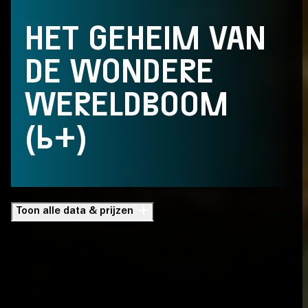
HET GEHEIM VAN
DE WONDERE
WERELDBOOM
(6+)
Toon alle data & prijzen