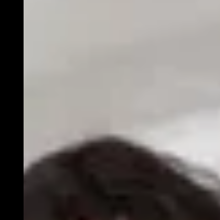
Theatraal concert over vrede, twijfel en de kracht
van strijdliederen
Klik op één van de tijden en koop je tickets:
VR 26.02.27
LUX 7
20:30