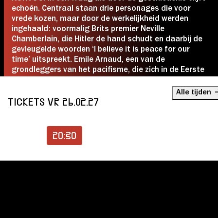
echoën. Centraal staan drie personages die voor
vrede kozen, maar door de werkelijkheid werden
ingehaald: voormalig Brits premier Neville
Chamberlain, die Hitler de hand schudt en daarbij de
gevleugelde woorden ‘I believe it is peace for our
time’ uitspreekt. Emile Arnaud, een van de
grondleggers van het pacifisme, die zich in de Eerste
Wereldoorlog vrijwillig bij het leger aanmeldt. Andrii
Kobaliya, een jonge journalist die na de Russische
Alle tijden
inval in Oekraïne zijn pen inruilt voor een Kalasjnikov.
TICKETS VR 26.02.27
Na het met vijf sterren bekroonde
De meester en
Margarita
presenteert KONVOOI een krachtig
20:30
theatraal concert vol contrasten: van klassiek tot jazz
en van intieme liederen tot opzwepende protestsongs.
Met een meeslepende mix van muziek en spel bezingt
de groep de hoop, de twijfel en de strijd die vrede met
zich meebrengt.