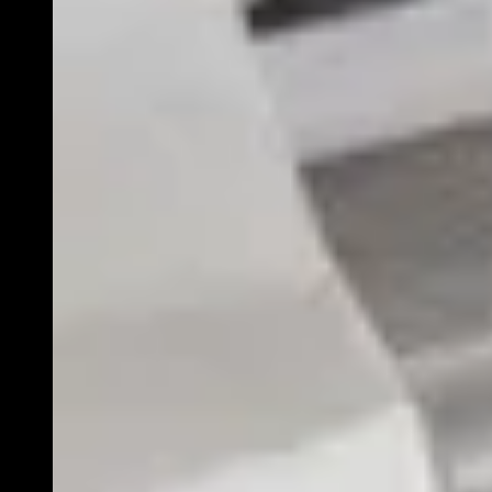
Educatie
Over Stichting LUX
Nieuws
Account
Volg ons op: