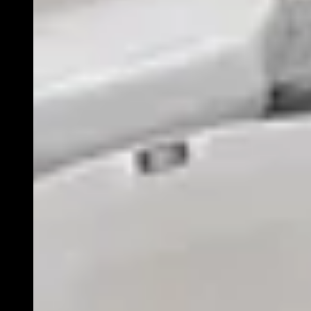
Orkater | KONVOOI
PEACE FOR OUR TIME