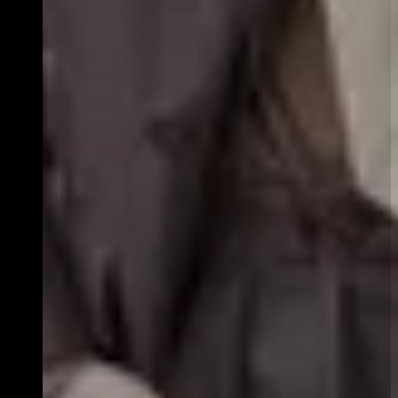
PRIJZEN*
Normaal:
€ 22,50
LUX Vriend:
€ 19,50
Jongere t/
m 25 jaar/
€ 12,00
Student/
CJP:
E: Podium Onbeperkt
€ 0,00
26/
27:
*Dit is een selectie. In de webshop zijn alle beschikbare
prijssoorten zichtbaar.