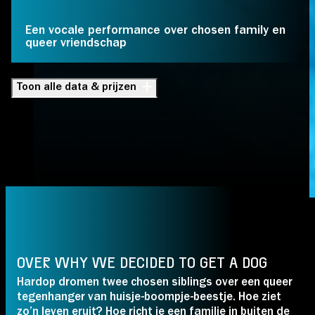
Een vocale performance over chosen family en
queer vriendschap
Toon alle data & prijzen
OVER WHY WE DECIDED TO GET A DOG
Hardop dromen twee chosen siblings over een queer
tegenhanger van huisje-boompje-beestje. Hoe ziet
zo’n leven eruit? Hoe richt je een familie in buiten de