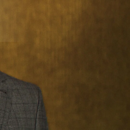
€ 22,50
€ 19,50
25
€ 12,00