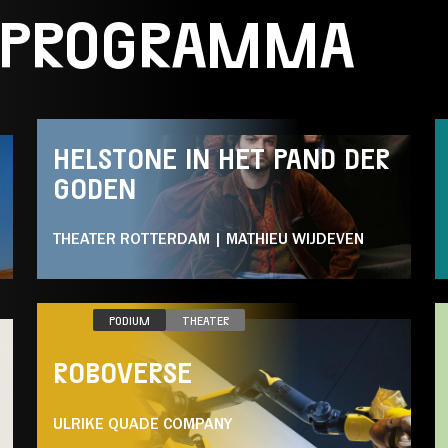
 PROGRAMMA
DO 08.10
PODIUM
MUZIEKTHEATER
THEATER
HELSTONE IN HET PAND DER
GODEN
THEATER ROTTERDAM | MATHIEU WIJDEVEN
DO 08.04
PODIUM
THEATER
ROBOVERSE
ULRIKE QUADE COMPANY