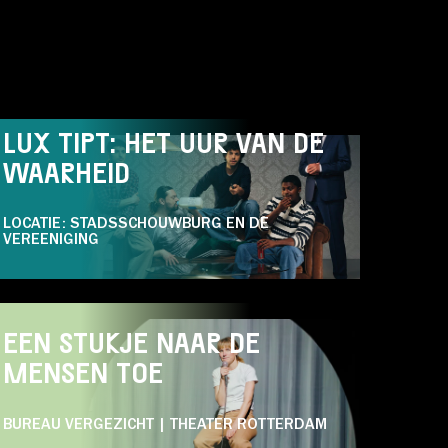
DO 18.03
PODIUM
THEATER
LUX TIPT: HET UUR VAN DE
WAARHEID
LOCATIE: STADSSCHOUWBURG EN DE
VEREENIGING
WO 07.04
PODIUM
COMEDY
THEATER
EEN STUKJE NAAR DE
MENSEN TOE
BUREAU VERGEZICHT | THEATER ROTTERDAM