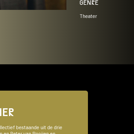
GENRE
Theater
IER
ectief bestaande uit de drie
en en Peter van Rooijen en