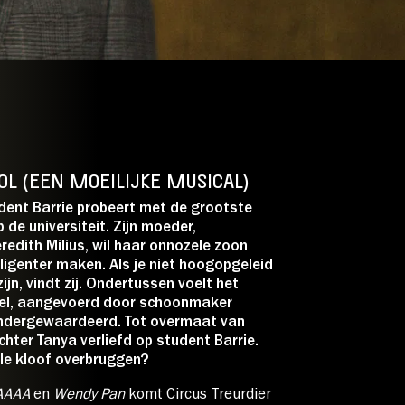
/
CJP:
beperkt
€ 0,00
ebshop zijn alle beschikbare
OL (EEN MOEILIJKE MUSICAL)
dent Barrie probeert met de grootste
de universiteit. Zijn moeder,
dith Milius, wil haar onnozele zoon
ligenter maken. Als je niet hoogopgeleid
ijn, vindt zij. Ondertussen voelt het
el, aangevoerd door schoonmaker
 ondergewaardeerd. Tot overmaat van
hter Tanya verliefd op student Barrie.
uele kloof overbruggen?
AAAA
en
Wendy Pan
komt Circus Treurdier