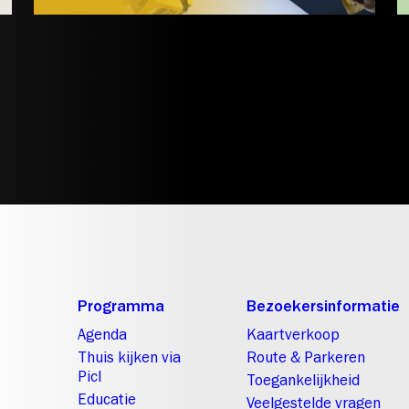
Programma
Bezoekersinformatie
Agenda
Kaartverkoop
Thuis kijken via
Route & Parkeren
Picl
Toegankelijkheid
Educatie
Veelgestelde vragen