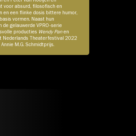
 voor absurd, filosofisch en
 en een flinke dosis bittere humor,
 basis vormen. Naast hun
an de gelauwerde VPRO-serie
svolle producties
Wendy Pan
en
het Nederlands Theaterfestival 2022
Annie M.G. Schmidtprijs.