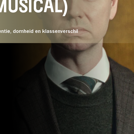
MUSICAL)
Over Stichting LUX
entie, domheid en klassenverschil
Nieuws
PRIJZEN*
OEMKOOL
Normaal:
LUX Vriend:
EILIJKE
Jongere t/
m 