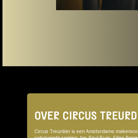
OVER CIRCUS TREURD
Circus Treurdier is een Amsterdams makerscoll
schrijvende spelers Jan-Paul Buijs, Ellen Parr