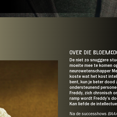
jaar/
Student
L)
E: Podium On
26/
27:
*Dit is een selectie. In de w
prijssoorten zichtbaar.
 over intelligentie, domheid en
OVER DIE BLOEMKO
De niet zo snuggere stu
p je tickets:
moeite mee te komen op 
neurowetenschapper Mere
koste wat het kost intel
bent, kun je beter dood z
ondersteunend persone
Freddy, zich chronisch
ramp wordt Freddy’s doc
Kan liefde de intellect
Na de successhows
BAA