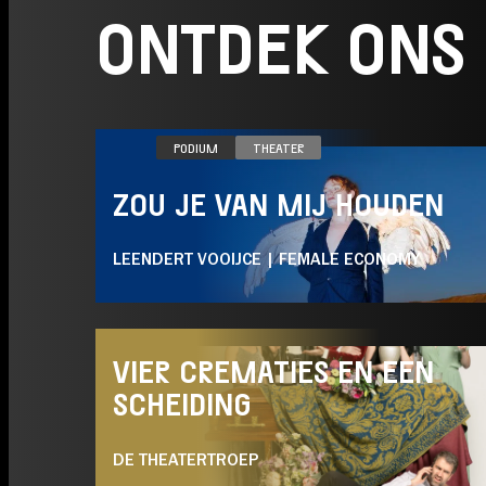
ONTDEK ONS
ZO 11.10
PODIUM
THEATER
ZOU JE VAN MIJ HOUDEN
LEENDERT VOOIJCE | FEMALE ECONOMY
VR 21.05
PODIUM
COMEDY
THEATER
VIER CREMATIES EN EEN
SCHEIDING
DE THEATERTROEP