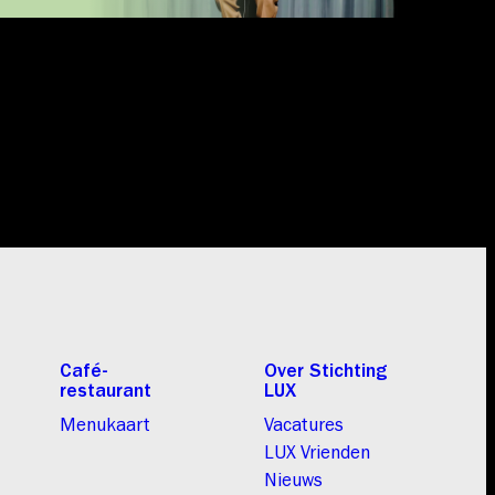
Café-
Over Stichting
restaurant
LUX
Menukaart
Vacatures
LUX Vrienden
Nieuws