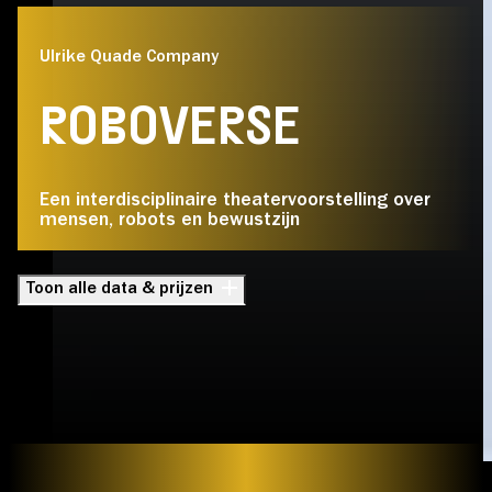
Ulrike Quade Company
ROBOVERSE
Een interdisciplinaire theatervoorstelling over
mensen, robots en bewustzijn
Toon alle data & prijzen