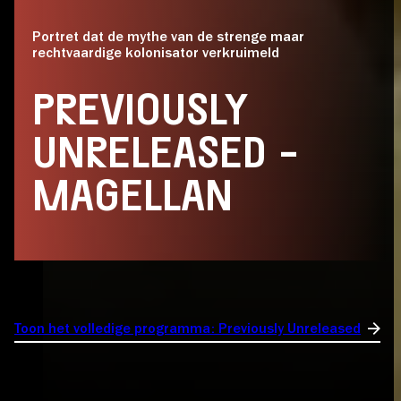
Portret dat de mythe van de strenge maar
rechtvaardige kolonisator verkruimeld
PREVIOUSLY
UNRELEASED -
MAGELLAN
Toon het volledige programma: Previously Unreleased