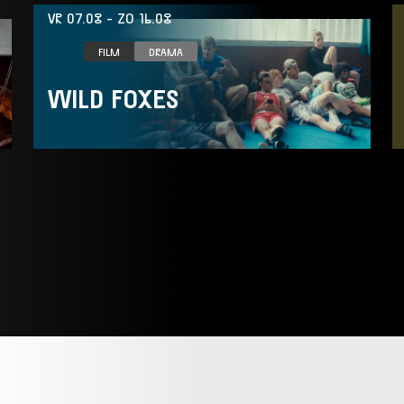
VR 07.08
-
ZO 16.08
FILM
DRAMA
WILD FOXES