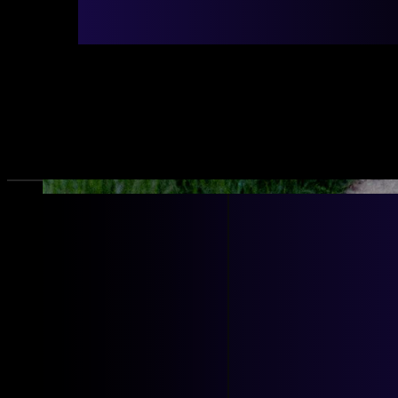
Account
Volg ons op:
Speelfilmdebuut over verzet en
SILENT