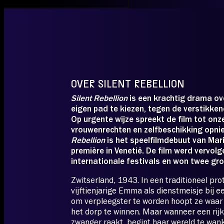
REBELLI
Klik op één van de tijden en koo
OVER SILENT REBELLION
Silent Rebellion
is een krachtig drama ov
eigen pad te kiezen, tegen de verstikke
Op urgente wijze spreekt de film tot onze
vrouwenrechten en zelfbeschikking opni
Rebellion
is het speelfilmdebuut van Mari
première in Venetië. De film werd vervol
internationale festivals en won twee gro
Zwitserland, 1943. In een traditioneel pr
vijftienjarige Emma als dienstmeisje bij ee
om verpleegster te worden hoopt ze waar
het dorp te winnen. Maar wanneer een rij
zwanger raakt, begint haar wereld te wa