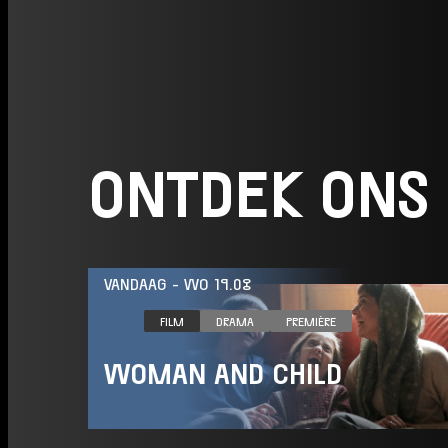
ONTDEK ONS
VANDAAG
-
WO 19.08
FILM
DRAMA
PREMIÈRE
WOMAN AND CHILD