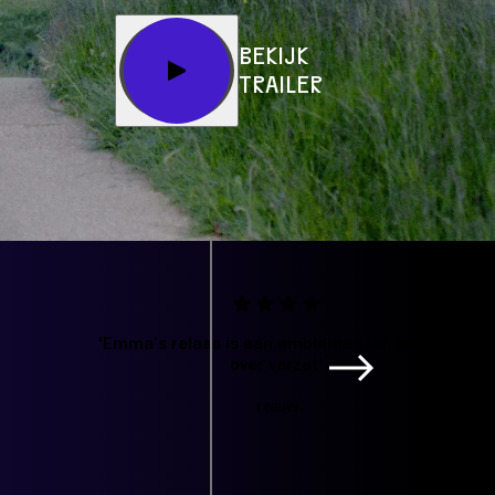
BEKIJK
TRAILER
'Emma’s relaas is een emblematisch verhaal
over verzet'
TROUW