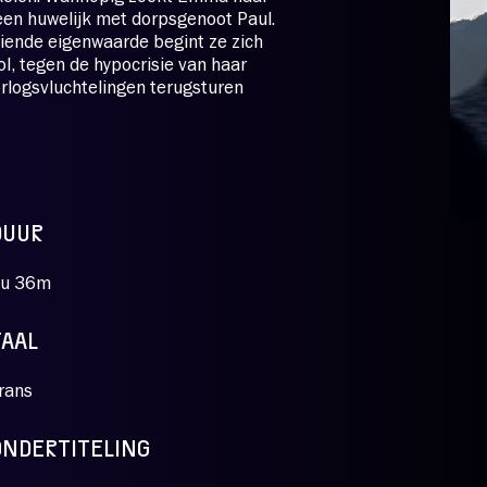
 een huwelijk met dorpsgenoot Paul.
eiende eigenwaarde begint ze zich
ol, tegen de hypocrisie van haar
rlogsvluchtelingen terugsturen
DUUR
u 36m
TAAL
rans
ONDERTITELING