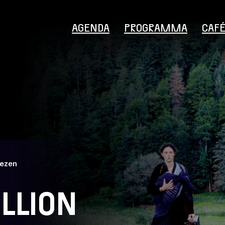
AGENDA
PROGRAMMA
CAF
Bezoekersinformatie
iezen
LLION
Educatie