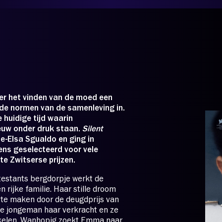
ON
p je tickets:
er het vinden van de moed een
nde normen van de samenleving in.
 huidige tijd waarin
euw onder druk staan.
Silent
e-Elsa Sgualdo en ging in
gens geselecteerd voor vele
te Zwitserse prijzen.
otestants bergdorpje werkt de
n rijke familie. Haar stille droom
 te maken door de deugdprijs van
ke jongeman haar verkracht en ze
nkelen. Wanhopig zoekt Emma naar