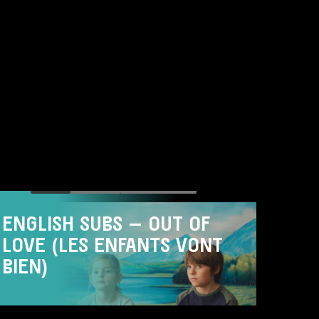
ZA 15.08
-
DI 18.08
FILM
DRAMA
ENGLISH SUBS
ENGLISH SUBS – OUT OF
LOVE (LES ENFANTS VONT
BIEN)
DO 13.08
-
WO 19.08