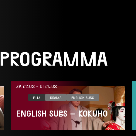
 PROGRAMMA
ZA 22.08
-
DI 25.08
FILM
DRAMA
ENGLISH SUBS
ENGLISH SUBS – KOKUHO