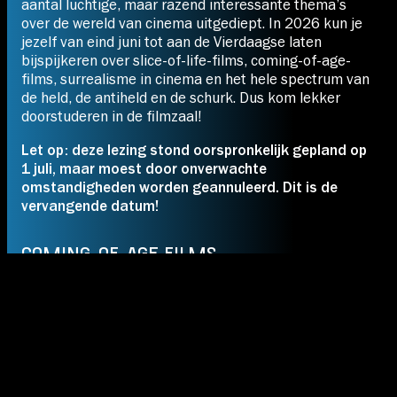
aantal luchtige, maar razend interessante thema’s
over de wereld van cinema uitgediept. In 2026 kun je
jezelf van eind juni tot aan de Vierdaagse laten
bijspijkeren over slice-of-life-films, coming-of-age-
films, surrealisme in cinema en het hele spectrum van
de held, de antiheld en de schurk. Dus kom lekker
doorstuderen in de filmzaal!
Let op: deze lezing stond oorspronkelijk gepland op
1 juli, maar moest door onverwachte
omstandigheden worden geannuleerd. Dit is de
vervangende datum!
COMING-OF-AGE FILMS
Ouder en (hopelijk) wijzer worden en de weg naar
volwassenheid is een steeds terugkerend plotelement
in tal van boeken en films. Het universele verhaal van
de weg naar volwassenheid zien we in tal van films
over de hele wereld terug, maar wordt steeds vanuit
een eigen cultuurhistorische traditie bekeken en