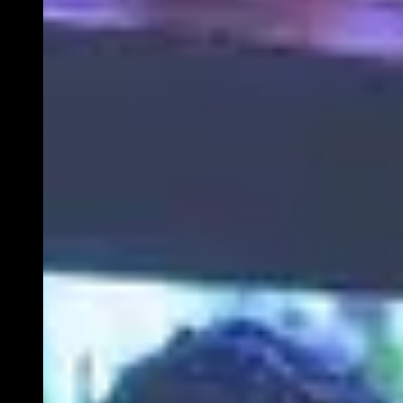
Educatie
Over Stichting LUX
Nieuws
Account
Volg ons op: