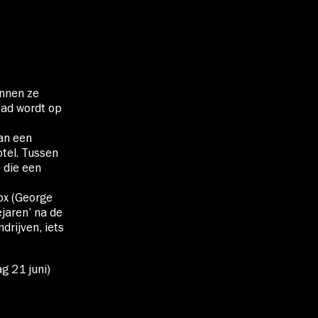
I
ennen ze
tad wordt op
van een
tel. Tussen
 die een
ox (George
ejaren’ na de
drijven, iets
g 21 juni)