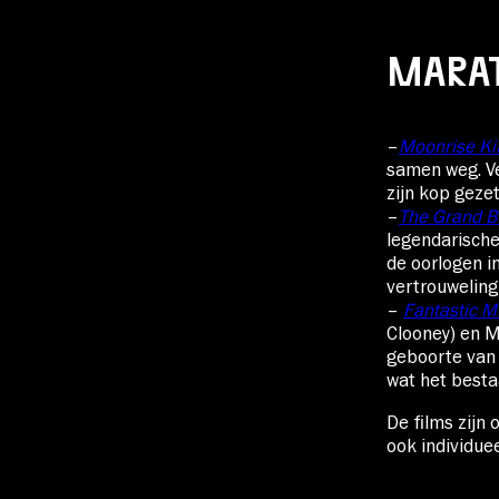
MARAT
–
Moonrise K
samen weg. Ve
zijn kop gezet
–
The Grand B
legendarisch
de oorlogen i
vertrouweling
–
Fantastic M
Clooney) en Mr
geboorte van 
wat het besta
De films zijn
ook individuee