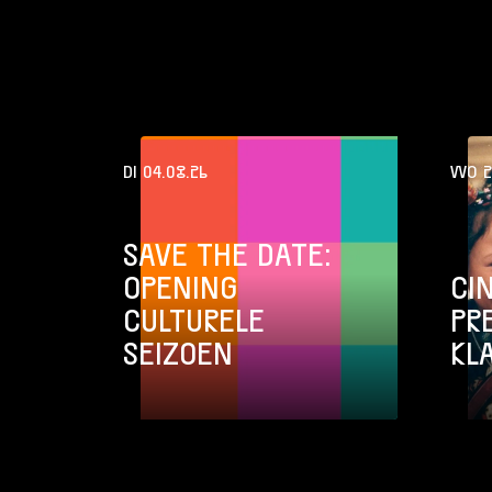
DI 04.08.26
WO 2
SAVE THE DATE:
OPENING
CI
CULTURELE
PR
SEIZOEN
KL