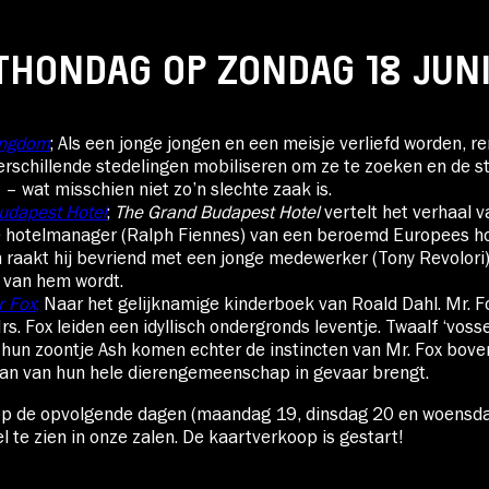
HONDAG OP ZONDAG 18 JUN
ingdom
; Als een jonge jongen en een meisje verliefd worden, r
rschillende stedelingen mobiliseren om ze te zoeken en de s
 – wat misschien niet zo’n slechte zaak is.
udapest Hotel
;
The Grand Budapest Hotel
vertelt het verhaal 
e hotelmanager (Ralph Fiennes) van een beroemd Europees ho
n raakt hij bevriend met een jonge medewerker (Tony Revolori)
 van hem wordt.
r Fox
;
Naar het gelijknamige kinderboek van Roald Dahl. Mr. F
s. Fox leiden een idyllisch ondergronds leventje. Twaalf ‘voss
hun zoontje Ash komen echter de instincten van Mr. Fox boven
an van hun hele dierengemeenschap in gevaar brengt.
 op de opvolgende dagen (maandag 19, dinsdag 20 en woensda
l te zien in onze zalen. De kaartverkoop is gestart!