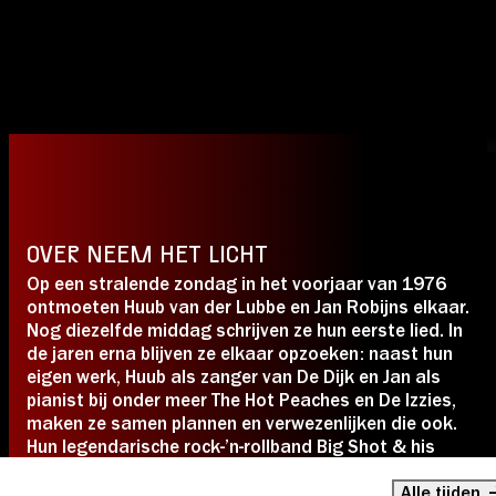
OVER NEEM HET LICHT
Op een stralende zondag in het voorjaar van 1976
ontmoeten Huub van der Lubbe en Jan Robijns elkaar.
Nog diezelfde middag schrijven ze hun eerste lied. In
de jaren erna blijven ze elkaar opzoeken: naast hun
eigen werk, Huub als zanger van De Dijk en Jan als
pianist bij onder meer The Hot Peaches en De Izzies,
maken ze samen plannen en verwezenlijken die ook.
Hun legendarische rock-’n-rollband Big Shot & his
Rocking Guns is daar een swingend voorbeeld van.
Alle tijden